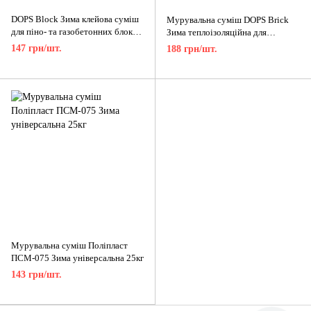
DOPS Block Зима клейова суміш
Мурувальна суміш DOPS Brick
для піно- та газобетонних блоків
Зима теплоізоляційна для
25кг
керамоблоку 20 кг
147 грн/шт.
188 грн/шт.
Мурувальна суміш Поліпласт
ПСМ-075 Зима універсальна 25кг
143 грн/шт.