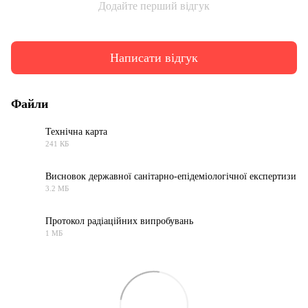
Додайте перший відгук
Написати відгук
Файли
Технічна карта
241 КБ
PDF
Висновок державної санітарно-епідеміологічної експертизи
3.2 МБ
PDF
Протокол радіаційних випробувань
1 МБ
JPG