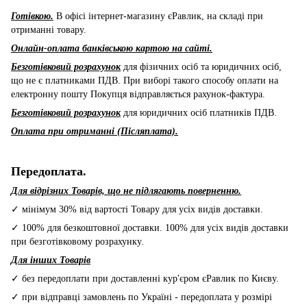
Готівкою.
В офісі інтернет-магазину єРавлик, на складі при
отриманні товару.
Онлайн-оплата банківською картою на сайті.
Безготівковий розрахунок
для фізичних осіб та юридичних осіб,
що не є платниками ПДВ. При виборі такого способу оплати на
електронну пошту Покупця відправляється рахунок-фактура.
Безготівковий розрахунок
для юридичних осіб платників ПДВ.
Оплата при отриманні (Післяплата).
Передоплата.
Для відрізних Товарів, що не підлягають поверненню.
✓ мінімум 30% від вартості Товару для усіх видів доставки.
✓ 100% для безкоштовної доставки. 100% для усіх видів доставки
при безготівковому розрахунку.
Для інших Товарів
✓ без передоплати при доставленні кур'єром єРавлик по Києву.
✓ при відправці замовлень по Україні - передоплата у розмірі