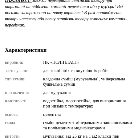
ВАЖЛИВО!!!
Завжди перевіряйте цілісність товару при
отриманні на відділенні компанії-перевізника або у кур'єра! Всі
посилки застраховано на повну вартість! В разі пошкодження
товару часткову або повну вартість товару компенсує компанія-
перевізник!
Характеристики
виробник
ПК «ПОЛІПЛАСТ»
застосування
для зовнішніх та внутрішніх робіт
тип суміші
кладочна суміш (мурувальна), універсальна
будівельна суміш
призначення
для мурування
властивості
водостійка, морозостійка, для використання
при низьких температурах
основа
цементна
склад
суміш цементу з мінеральними заповнювачами
та полімерними модифікаторами
витрати
мурування: від 25 кг на 1 м2 кладки при