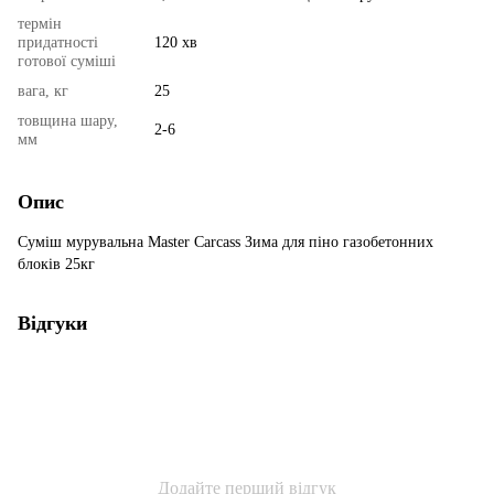
термін
придатності
120 хв
готової суміші
вага, кг
25
товщина шару,
2-6
мм
Опис
Суміш мурувальна Master Carcass Зима для піно газобетонних
блоків 25кг
Відгуки
Додайте перший відгук