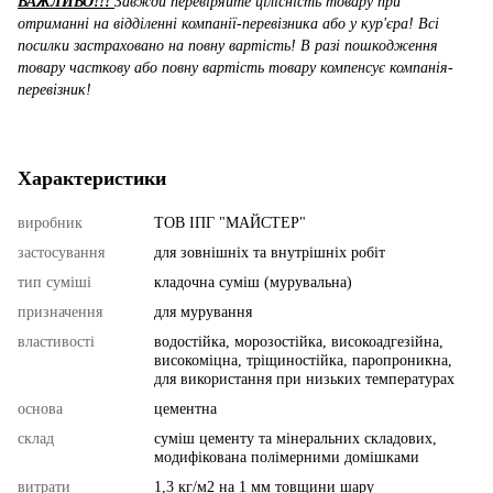
ВАЖЛИВО!!!
Завжди перевіряйте цілісність товару при
отриманні на відділенні компанії-перевізника або у кур'єра! Всі
посилки застраховано на повну вартість! В разі пошкодження
товару часткову або повну вартість товару компенсує компанія-
перевізник!
Характеристики
виробник
ТОВ ІПГ "МАЙСТЕР"
застосування
для зовнішніх та внутрішніх робіт
тип суміші
кладочна суміш (мурувальна)
призначення
для мурування
властивості
водостійка, морозостійка, високоадгезійна,
високоміцна, тріщиностійка, паропроникна,
для використання при низьких температурах
основа
цементна
склад
суміш цементу та мінеральних складових,
модифікована полімерними домішками
витрати
1,3 кг/м2 на 1 мм товщини шару