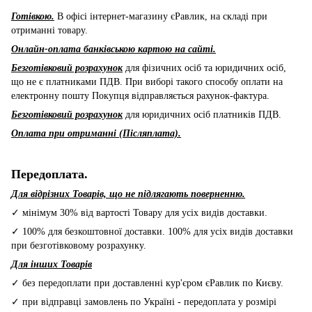
Готівкою.
В офісі інтернет-магазину єРавлик, на складі при
отриманні товару.
Онлайн-оплата банківською картою на сайті.
Безготівковий розрахунок
для фізичних осіб та юридичних осіб,
що не є платниками ПДВ. При виборі такого способу оплати на
електронну пошту Покупця відправляється рахунок-фактура.
Безготівковий розрахунок
для юридичних осіб платників ПДВ.
Оплата при отриманні (Післяплата).
Передоплата.
Для відрізних Товарів, що не підлягають поверненню.
✓ мінімум 30% від вартості Товару для усіх видів доставки.
✓ 100% для безкоштовної доставки. 100% для усіх видів доставки
при безготівковому розрахунку.
Для інших Товарів
✓ без передоплати при доставленні кур'єром єРавлик по Києву.
✓ при відправці замовлень по Україні - передоплата у розмірі