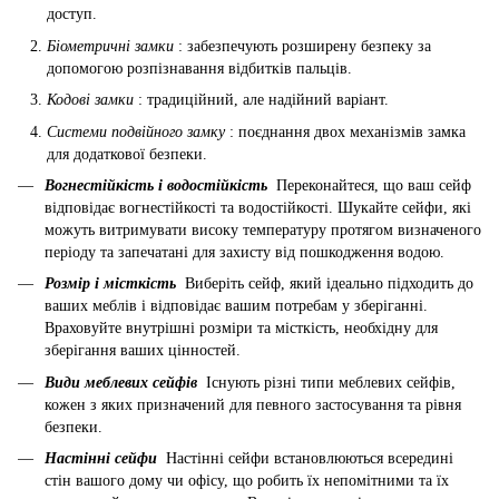
доступ.
Біометричні замки
: забезпечують розширену безпеку за
допомогою розпізнавання відбитків пальців.
Кодові замки
: традиційний, але надійний варіант.
Системи подвійного замку
: поєднання двох механізмів замка
для додаткової безпеки.
Вогнестійкість і водостійкість
Переконайтеся, що ваш сейф
відповідає вогнестійкості та водостійкості. Шукайте сейфи, які
можуть витримувати високу температуру протягом визначеного
періоду та запечатані для захисту від пошкодження водою.
Розмір і місткість
Виберіть сейф, який ідеально підходить до
ваших меблів і відповідає вашим потребам у зберіганні.
Враховуйте внутрішні розміри та місткість, необхідну для
зберігання ваших цінностей.
Види меблевих сейфів
Існують різні типи меблевих сейфів,
кожен з яких призначений для певного застосування та рівня
безпеки.
Настінні сейфи
Настінні сейфи встановлюються всередині
стін вашого дому чи офісу, що робить їх непомітними та їх