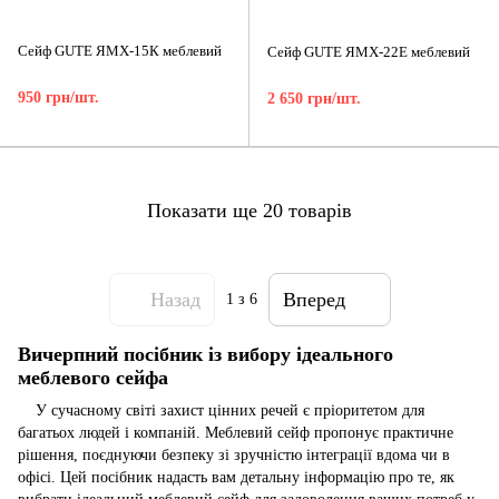
Сейф GUTE ЯМХ-15К меблевий
Сейф GUTE ЯМХ-22Е меблевий
950 грн/шт.
2 650 грн/шт.
Показати ще 20 товарів
Назад
Вперед
1
з 6
Вичерпний посібник із вибору ідеального
меблевого сейфа
У сучасному світі захист цінних речей є пріоритетом для
багатьох людей і компаній. Меблевий сейф пропонує практичне
рішення, поєднуючи безпеку зі зручністю інтеграції вдома чи в
офісі. Цей посібник надасть вам детальну інформацію про те, як