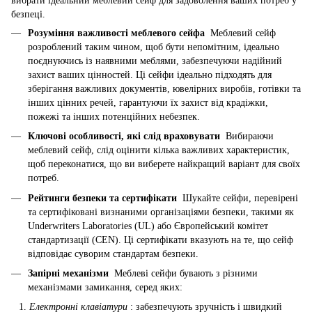
вибрати ідеальний меблевий
сейф
для задоволення ваших потреб у
безпеці.
Розуміння важливості меблевого сейфа
Меблевий сейф
розроблений таким чином, щоб бути непомітним, ідеально
поєднуючись із наявними меблями, забезпечуючи надійний
захист ваших цінностей. Ці сейфи ідеально підходять для
зберігання важливих документів, ювелірних виробів, готівки та
інших цінних речей, гарантуючи їх захист від крадіжки,
пожежі та інших потенційних небезпек.
Ключові особливості, які слід враховувати
Вибираючи
меблевий сейф, слід оцінити кілька важливих характеристик,
щоб переконатися, що ви виберете найкращий варіант для своїх
потреб.
Рейтинги безпеки та сертифікати
Шукайте сейфи, перевірені
та сертифіковані визнаними організаціями безпеки, такими як
Underwriters Laboratories (UL) або Європейський комітет
стандартизації (CEN). Ці сертифікати вказують на те, що сейф
відповідає суворим стандартам безпеки.
Запірні механізми
Меблеві сейфи бувають з різними
механізмами замикання, серед яких:
Електронні клавіатури
: забезпечують зручність і швидкий