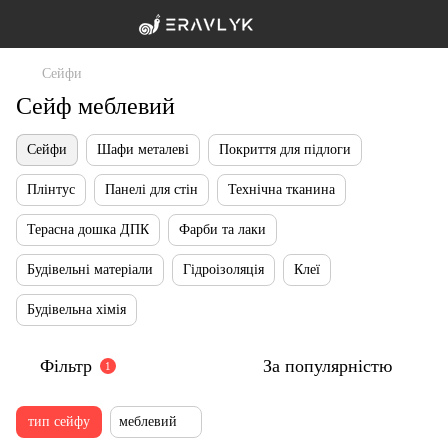
Сейфи
Сейф меблевий
Сейфи
Шафи металеві
Покриття для підлоги
Плінтус
Панелі для стін
Технічна тканина
Терасна дошка ДПК
Фарби та лаки
Будівельні матеріали
Гідроізоляція
Клеї
Будівельна хімія
Фільтр
За популярністю
1
тип сейфу
меблевий