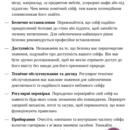
місці, наприклад, за предметом меблів, усередині шафи або під
підлогою. Чим менш помітний сейф, тим важче потенційним
зловмисникам його знайти.
Безпечне встановлення
Переконайтеся, що сейф надійно
прикріплений болтами до стіни або підлоги, щоб запобігти
легкому витягненню. Для забезпечення найвищого рівня
безпеки рекомендується професійне встановлення.
Доступність
Незважаючи на те, що безпека має першочергове
значення, подумайте про доступність вашого сейфа. Він має
бути зручно розташований, щоб ви могли отримати доступ до
його вмісту без шкоди для його прихованої природи.
Технічне обслуговування та догляд
Регулярне технічне
обслуговування має важливе значення для забезпечення
довговічності та надійності вашого меблевого сейфу.
Регулярні перевірки
Періодично перевіряйте свій сейф на
наявність будь-яких ознак зношення або пошкоджень. Перевірте
запірний механізм, петлі та засуви, щоб переконатися, що вони
функціонують правильно.
Прибирання
Очистіть зовнішню та внутрішню частину сейфа
вологою ганчіркою з м’яким миючим засобом. Уникайте