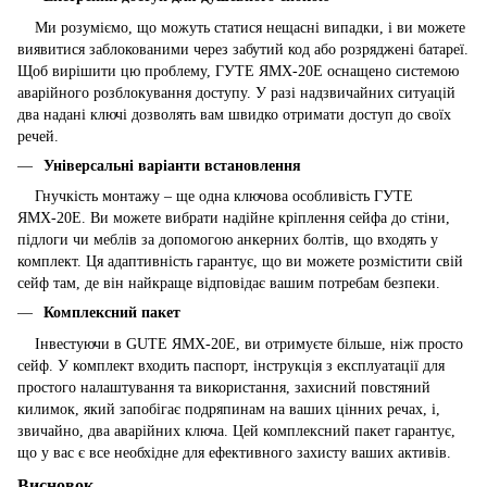
Ми розуміємо, що можуть статися нещасні випадки, і ви можете
виявитися заблокованими через забутий код або розряджені батареї.
Щоб вирішити цю проблему, ГУТЕ ЯМХ-20Е оснащено системою
аварійного розблокування доступу. У разі надзвичайних ситуацій
два надані ключі дозволять вам швидко отримати доступ до своїх
речей.
Універсальні варіанти встановлення
Гнучкість монтажу – ще одна ключова особливість ГУТЕ
ЯМХ-20Е. Ви можете вибрати надійне кріплення сейфа до стіни,
підлоги чи меблів за допомогою анкерних болтів, що входять у
комплект. Ця адаптивність гарантує, що ви можете розмістити свій
сейф там, де він найкраще відповідає вашим потребам безпеки.
Комплексний пакет
Інвестуючи в GUTE ЯМХ-20Е, ви отримуєте більше, ніж просто
сейф. У комплект входить паспорт, інструкція з експлуатації для
простого налаштування та використання, захисний повстяний
килимок, який запобігає подряпинам на ваших цінних речах, і,
звичайно, два аварійних ключа. Цей комплексний пакет гарантує,
що у вас є все необхідне для ефективного захисту ваших активів.
Висновок