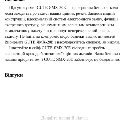
Підсумовуючи, GUTE ЯМХ-20Е — це вершина безпеки, коли
мова заходить про захист ваших цінних речей. Завдяки міцній
конструкції, вдосконаленій системі електронного замку, функції
екстреного доступу, різноманітним варіантам встановлення та
комплексному пакету він пропонує неперевершений рівень
захисту. Не йдіть на компроміс щодо безпеки ваших цінностей;
Вибирайте GUTE ЯМХ-20Е і насолоджуйтесь спокоєм, як ніколи.
Інвестуйте в сейф GUTE ЯМХ-20Е сьогодні та зробіть
величезний крок до безпеки своїх цінних активів. Ваша безпека є
нашим пріоритетом, і GUTE ЯМХ-20Е забезпечує це бездоганно.
Відгуки
Додайте перший відгук