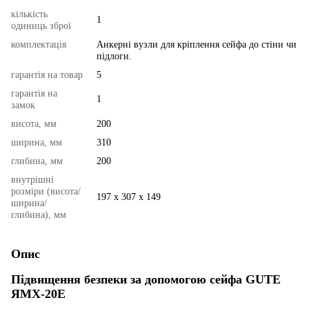
кількість
1
одиниць зброї
комплектація
Анкерні вузли для кріплення сейфа до стіни чи
підлоги.
гарантія на товар
5
гарантія на
1
замок
висота, мм
200
ширина, мм
310
глибина, мм
200
внутрішні
розміри (висота/
197 х 307 х 149
ширина/
глибина), мм
Опис
Підвищення безпеки за допомогою сейфа GUTE
ЯМХ-20Е