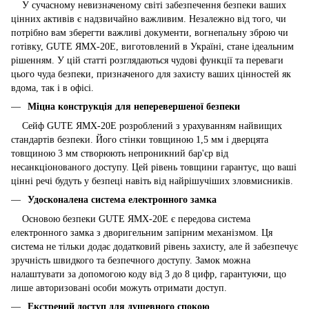
У сучасному невизначеному світі забезпечення безпеки ваших
цінних активів є надзвичайно важливим. Незалежно від того, чи
потрібно вам зберегти важливі документи, вогнепальну зброю чи
готівку, GUTE ЯМХ-20Е, виготовлений в Україні, стане ідеальним
рішенням. У цій статті розглядаються чудові функції та переваги
цього чуда безпеки, призначеного для захисту ваших цінностей як
вдома, так і в офісі.
Міцна конструкція для неперевершеної безпеки
Сейф
GUTE ЯМХ-20Е розроблений з урахуванням найвищих
стандартів безпеки. Його стінки товщиною 1,5 мм і дверцята
товщиною 3 мм створюють непроникний бар'єр від
несанкціонованого доступу. Цей рівень товщини гарантує, що ваші
цінні речі будуть у безпеці навіть від найрішучіших зловмисників.
Удосконалена система електронного замка
Основою безпеки GUTE ЯМХ-20Е є передова система
електронного замка з дворигельним запірним механізмом. Ця
система не тільки додає додатковий рівень захисту, але й забезпечує
зручність швидкого та безпечного доступу. Замок можна
налаштувати за допомогою коду від 3 до 8 цифр, гарантуючи, що
лише авторизовані особи можуть отримати доступ.
Екстрений доступ для душевного спокою