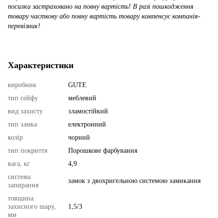
посилки застраховано на повну вартість! В разі пошкодження
товару часткову або повну вартість товару компенсує компанія-
перевізник!
Характеристики
виробник
GUTE
тип сейфу
меблевий
вид захисту
зламостійкий
тип замка
електронний
колір
чорний
тип покриття
Порошкове фарбування
вага, кг
4,9
система
замок з двохригельною системою замикання
запирання
товщина
захисного шару,
1,5/3
мм