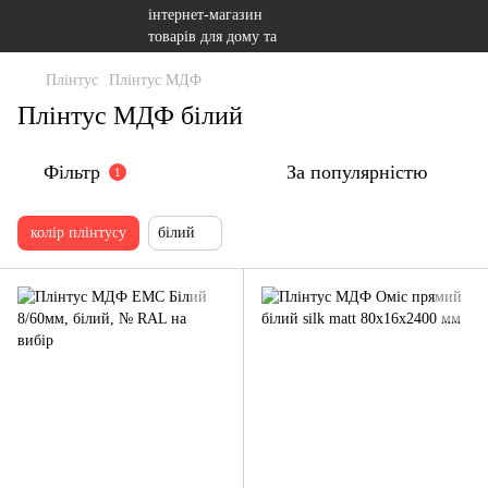
Плінтус
Плінтус МДФ
Плінтус МДФ білий
Фільтр
За популярністю
1
колір плінтусу
білий