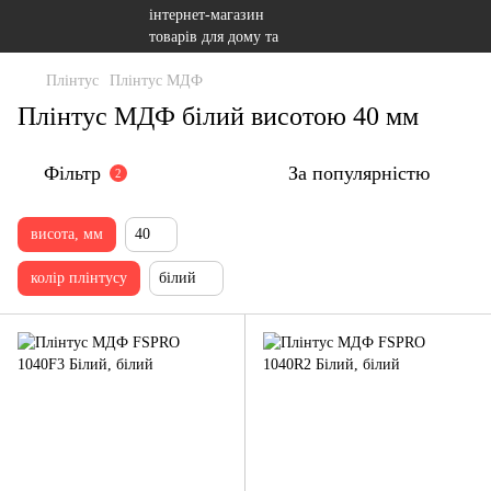
Плінтус
Плінтус МДФ
Плінтус МДФ білий висотою 40 мм
Фільтр
За популярністю
2
висота, мм
40
колір плінтусу
білий