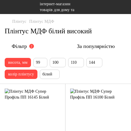
Плінтус
Плінтус МДФ
Плінтус МДФ білий високий
Фільтр
За популярністю
2
висота, мм
99
100
110
144
колір плінтусу
білий