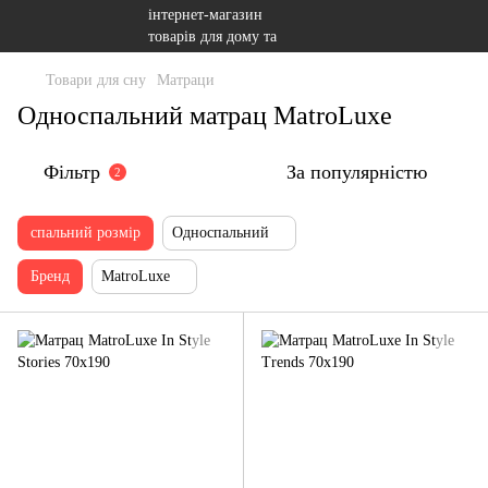
Товари для сну
Матраци
Односпальний матрац MatroLuxe
Фільтр
За популярністю
2
спальний розмір
Односпальний
Бренд
MatroLuxe