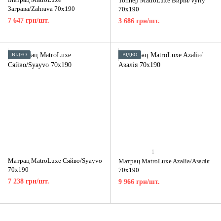
Топпер MatroLuxe Вирій/Vyriy
Заграва/Zahrava 70x190
70x190
7 647 грн/шт.
3 686 грн/шт.
ВІДЕО
ВІДЕО
1
Матрац MatroLuxe Сяйво/Syayvo
Матрац MatroLuxe Azalia/Азалія
70x190
70x190
7 238 грн/шт.
9 966 грн/шт.