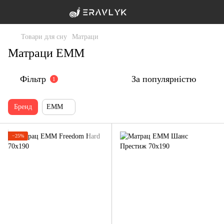
Товари для сну
Матраци
Матраци ЕММ
Фільтр
За популярністю
1
Бренд
ЕММ
−25%