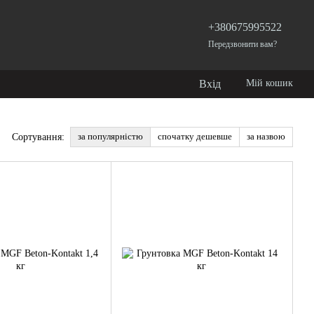
+380675995522
Передзвонити вам?
Вхід
Мій кошик
за популярністю
спочатку дешевше
за назвою
Сортування: