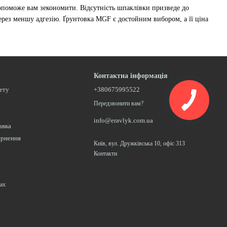
опоможе вам зекономити. Відсутність шпаклівки призведе до
рез меншу адгезію. Ґрунтовка MGF є достойним вибором, а її ціна
Контактна інформація
нету
+380675995522
Передзвонити вам?
info@eravlyk.com.ua
авка
ернення
Київ, вул. Дружківська 10, офіс 313
Контакти
ах