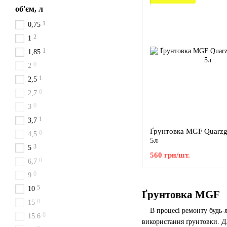
об'єм, л
1
0,75
2
1
1
1,85
0
2
1
2,5
0
2,7
0
3
1
3,7
Ґрунтовка MGF Quarz
0
4,5
5л
3
5
560 грн/шт.
0
6,7
0
9
5
10
Ґрунтовка MGF
0
15
В процесі ремонту будь-яка
0
15.6
використання ґрунтовки. Д