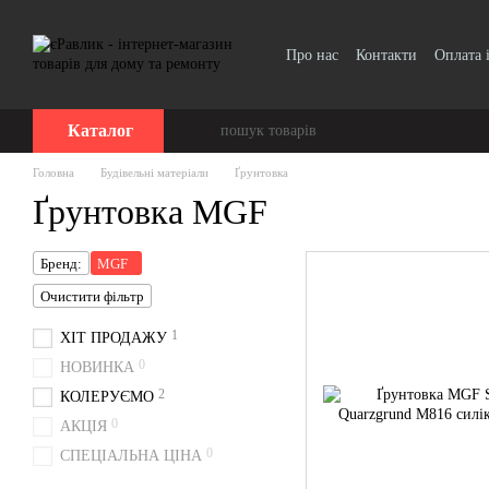
Перейти до основного контенту
Про нас
Контакти
Оплата 
Каталог
Головна
Будівельні матеріали
Ґрунтовка
Ґрунтовка MGF
Бренд:
MGF
Очистити фільтр
1
ХІТ ПРОДАЖУ
0
НОВИНКА
2
КОЛЕРУЄМО
0
АКЦІЯ
0
СПЕЦІАЛЬНА ЦІНА