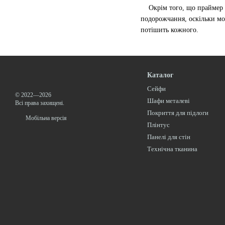
Окрім того, що праймер го
подорожчання, оскільки мо
потішить кожного.
Каталог
Сейфи
© 2022—2026
Шафи металеві
Всі права захищені.
Покриття для підлоги
Мобільна версія
Плінтус
Панелі для стін
Технічна тканина