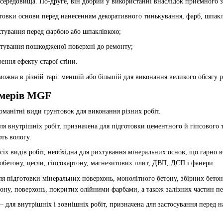
середовища. По-друге, він добрий у використанні внаслідок приємного з
отовки основи перед нанесенням декоративного тинькування, фарб, шпакл
ихтування перед фарбою або шпаклівкою;
штування пошкодженої поверхні до ремонту;
ення ефекту старої стіни.
а в різній тарі: меншій або більшій для виконання великого обсягу р
ймерів MGF
анітні види ґрунтовок для виконання різних робіт.
я внутрішніх робіт, призначена для підготовки цементного й гіпсового 
ють вологу.
іх видів робіт, необхідна для рихтування мінеральних основ, що гарно 
зобетону, цегли, гіпсокартону, магнезитових плит, ДВП, ДСП і фанери.
я підготовки мінеральних поверхонь, монолітного бетону, збірних бетон
тону, поверхонь, покритих олійними фарбами, а також залізних частин п
 для внутрішніх і зовнішніх робіт, призначена для застосування перед 