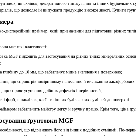
ґрунтовок, шпаклівок, декоративного тинькування та інших будівельних 
еріалів, що дозволяє їй випускати продукцію високої якості. Купити ґр
ймера
дисперсійний праймер, який призначений для підготовки різних типів 
на має такі властивості:
товка MGF підходить для застосування на різних типах мінеральних основ
;
а глибину до 10 мм, що забезпечує міцне зчеплення з поверхнею;
ння, що сприяє рівномірнішому нанесенню й висиханню лакофарбових м
, що сприяє усуненню дрібних дефектів і нерівностей;
ів і фарб, шпаклівок, клеїв та інших будівельних сумішей до поверхні.
аймером забезпечить майстру легку й зручну працю. Крім того, ціна ґ
стосування ґрунтовки MGF
обливості, що відрізняють його від інших подібних сумішей. По-перше,