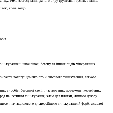
апаху. Коло застосування даного виду ґрунтовки досить велике:
івок, клеїв тощо;
обіт.
тинькування й шпаклівок, бетону та інших видів мінеральних
вбирають вологу: цементного й гіпсового тинькування, легкого
них виробів, бетонної стелі, глазурованих поверхонь, керамічних
еред нанесенням тинькування, клею для плитки, ліпного декору.
нанесенням акрилового дисперсійного тинькування й фарб, зимової