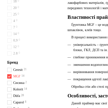
0
18
лакофарбових матеріалів, 
0
20
передових технологій і мат
0
25
Властивості пра
0
4
Ґрунтовка MGF – це водно-
0
7
шпаклівок, клеїв тощо.
0
14
В процесі використання во
0
0,9
універсальність – ґрун
0
12
блоки, ГКЛ, ДСП та ін.
0
2.8
глибоке проникнення н
Бренд
зменшення водопоглина
21
Ceresit
вирівнювання поверхні 
14
MGF
покращення адгезії лак
2
Снєжка
Обробка стін або стелі пр
14
Kolorit
Особливості, за
28
Düfa
8
Caparol
Даний праймер має свої ос