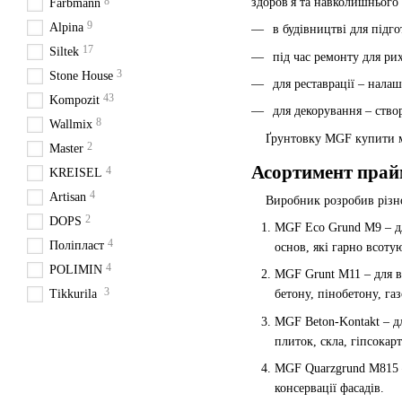
8
здоров'я та навколишнього 
Farbmann
9
Alpina
в будівництві для підг
17
Siltek
під час ремонту для р
3
Stone House
для реставрації – нала
43
Kompozit
для декорування – створ
8
Wallmix
Ґрунтовку MGF купити можн
2
Master
Асортимент пра
4
KREISEL
4
Artisan
Виробник розробив різном
2
DOPS
MGF Eco Grund M9 – дл
4
Поліпласт
основ, які гарно всоту
4
POLIMIN
MGF Grunt M11 – для вс
3
Tikkurila
бетону, пінобетону, га
MGF Beton-Kontakt – дл
плиток, скла, гіпсокар
MGF Quarzgrund M815 –
консервації фасадів.