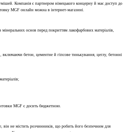
сумішей. Компанія є партнером німецького концерну й має доступ до
унтовку MGF онлайн можна в інтернет-магазині.
мінеральних основ перед покриттям лакофарбових матеріалів,
, включаючи бетон, цементне й гіпсове тинькування, цеглу, бетонні
атеріалів;
рунтовки MGF є досить бюджетною.
 він не містить розчинників, що робить його безпечним для