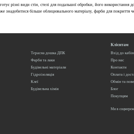
тує різні види стін, стелі для подальшої обробки, його використання д
же знадобитися більше облицювального матеріалу, фарби для покриття че
Клієнтам
Терасна дошка ДПК
Вхід до кабі
Фарби та лаки
Про нас
Будівельні матеріали
Контакти
Гідроізоляція
Оплата і дост
Клеї
Обмін та пов
Будівельна хімія
Блог
Покупцям
Ми в соцмереж