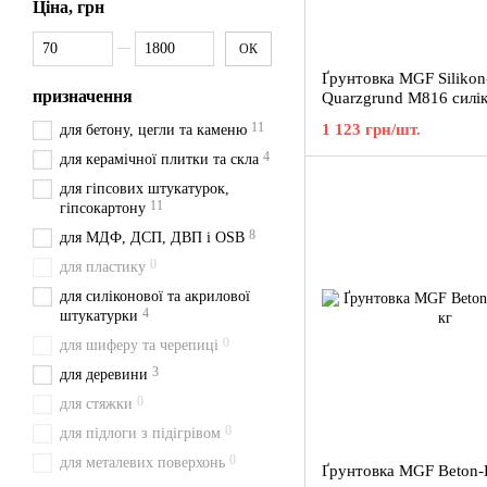
Ціна, грн
Від Ціна, грн
До Ціна, грн
ОК
Ґрунтовка MGF Silikon
призначення
Quarzgrund M816 силік
11
1 123 грн/шт.
для бетону, цегли та каменю
4
для керамічної плитки та скла
для гіпсових штукатурок,
11
гіпсокартону
8
для МДФ, ДСП, ДВП і OSB
0
для пластику
для силіконової та акрилової
4
штукатурки
0
для шиферу та черепиці
3
для деревини
0
для стяжки
0
для підлоги з підігрівом
0
для металевих поверхонь
Ґрунтовка MGF Beton-K