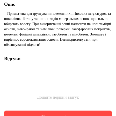
Опис
Призначена для ґрунтування цементних і гіпсових штукатурок та
шпаклівок, бетону та інших видів мінеральних основ, що сильно
вбирають вологу. При використанні зовні наносити на нові таміцні
основи, невбираючі та неміліючі поверхні лакофарбових покриттів,
цементні фінішні шпаклівки, газобетон та пінобетон. Зменшує і
вирівнює водопоглинання основи. Невикористовувати при
облаштуванні підлоги!
Відгуки
Додайте перший відгук