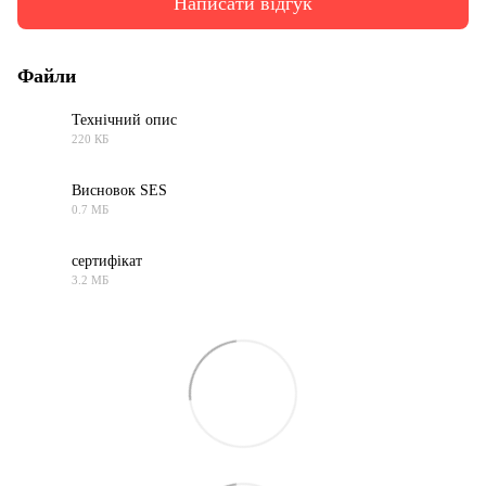
Написати відгук
Файли
Технічний опис
220 КБ
PDF
Висновок SES
0.7 МБ
PDF
сертифікат
3.2 МБ
PNG