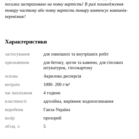
посилки застраховано на повну вартість! В разі пошкодження
товару часткову або повну вартість товару компенсує компанія-
перевізник!
Характеристики
застосування
для зовнішніх та внутрішніх робіт
призначення
для бетону, цегли та каменю, для гіпсових
штукатурок, гіпсокартону
основа
Акрилова дисперсія
витрати
1000- 200 г/м²
час висихання
4 години
властивості
адгезійна, вирівнює водопоглинання
виробник
Ганза-Україна
колір
прозорий
об'єм, л
5