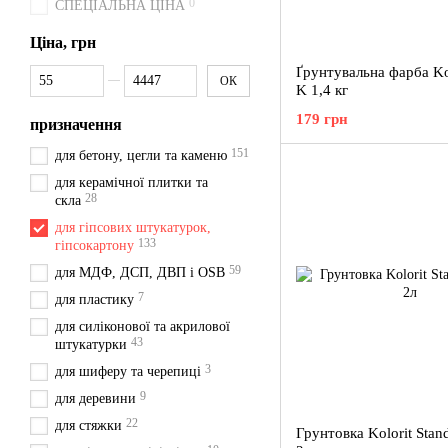
0
СПЕЦІАЛЬНА ЦІНА
Ціна, грн
Ґрунтувальна фарба Ko
Від Ціна, грн
До Ціна, грн
ОК
K 1,4 кг
179 грн
призначення
151
для бетону, цегли та каменю
для керамічної плитки та
28
скла
для гіпсових штукатурок,
133
гіпсокартону
59
для МДФ, ДСП, ДВП і OSB
7
для пластику
для силіконової та акрилової
43
штукатурки
3
для шиферу та черепиці
9
для деревини
22
для стяжки
Грунтовка Kolorit Stand