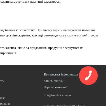
ожливість отримати наступні властивості:
здоблення гіпсокартону. При цьому термін експлуатації поверхні
ання для гіпсокартону, фахівці рекомендують виконувати цей процес
го клієнта, якщо за придбанням продукції звернутися на
 виробників.
Контактна інформація
нету
+380675995522
Передзвонити вам?
info@eravlyk.com.ua
авка
ернення
Київ, вул. Дружківська 10, офіс 313