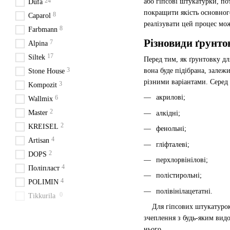
24
або гіпсові штукатурки, п
Düfa
покращити якість основного
8
Caparol
реалізувати цей процес мо
8
Farbmann
Різновиди ґрунто
7
Alpina
17
Siltek
Перед тим, як ґрунтовку дл
3
вона буде підібрана, залеж
Stone House
різними варіантами. Серед
3
Kompozit
акрилові;
6
Wallmix
2
Master
алкідні;
2
KREISEL
фенольні;
4
Artisan
гліфталеві;
2
DOPS
перхлорвінілові;
4
Поліпласт
полістирольні;
4
POLIMIN
полівінілацетатні.
0
Tikkurila
Для гіпсових штукатурок т
зчеплення з будь-яким вид
нього.