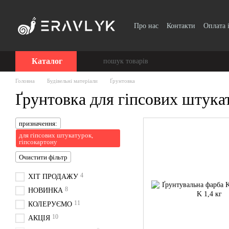
Перейти до основного контенту
Про нас
Контакти
Оплата 
Каталог
Головна
Будівельні матеріали
Ґрунтовка
Ґрунтовка для гіпсових штука
призначення:
для гіпсових штукатурок,
гіпсокартону
Очистити фільтр
4
ХІТ ПРОДАЖУ
8
НОВИНКА
11
КОЛЕРУЄМО
10
АКЦІЯ