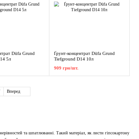
нтрат Düfa Grund
Ґрунт-концентрат Düfa Grund
14 5л
Tiefground D14 10л
909 грн/шт.
7
Вперед
нерівностей та шпатлюванні. Такий матеріал, як листи гіпсокартону