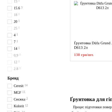
0
15
3
15.6
0
18
1
20
0
25
1
4
1
7
Ґрунтовка Düfa Grund A
D613 2л
1
14
138 грн/шт.
0
0,9
0
12
0
2.8
Бренд
14
Ceresit
11
MGF
Ґрунтовка для гі
2
Снєжка
12
Kolorit
Процес підготовки поверхні