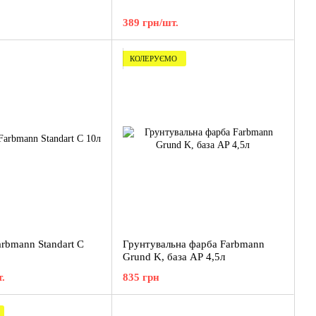
389 грн/шт.
КОЛЕРУЄМО
rbmann Standart C
Грунтувальна фарба Farbmann
Grund K, база AP 4,5л
.
835 грн