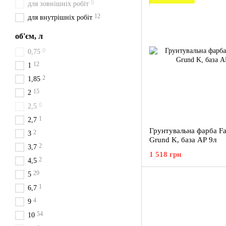
0
для зовнішніх робіт
12
для внутрішніх робіт
об'єм, л
0
0,75
12
1
2
1,85
15
2
0
2,5
1
2,7
Грунтувальна фарба F
2
3
Grund K, база AP 9л
2
3,7
1 518 грн
2
4,5
29
5
1
6,7
4
9
54
10