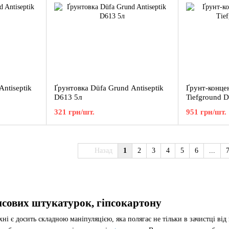
ntiseptik
Ґрунтовка Düfa Grund Antiseptik
Ґрунт-конце
D613 5л
Tiefground D
321 грн/шт.
951 грн/шт.
Назад
1
2
3
4
5
6
...
псових штукатурок, гіпсокартону
 є досить складною маніпуляцією, яка полягає не тільки в зачистці від 