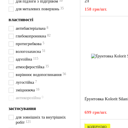
10
2л
для підлоги з підігрівом
35
для металевих поверхонь
158 грн/шт.
властивості
8
антибактеріальна
82
глибокопроникна
5
протигрибкова
51
вологозахисна
115
адгезійна
35
атмосферостійка
56
вирівнює водопоглинання
7
лугостійка
16
зміцнююча
0
антикорозійна
Ґрунтовка Kolorit Silani
застосування
699 грн/шт.
для зовнішніх та внутрішніх
121
робіт
КОЛЕРУЄМО