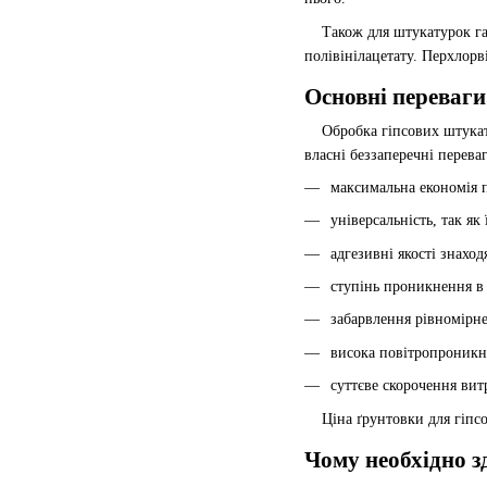
Також для штукатурок гарн
полівінілацетату. Перхлорв
Основні переваги
Обробка гіпсових штукатур
власні беззаперечні перева
максимальна економія п
універсальність, так як
адгезивні якості знаход
ступінь проникнення в 
забарвлення рівномірне
висока повітропроникні
суттєве скорочення вит
Ціна ґрунтовки для гіпсов
Чому необхідно з