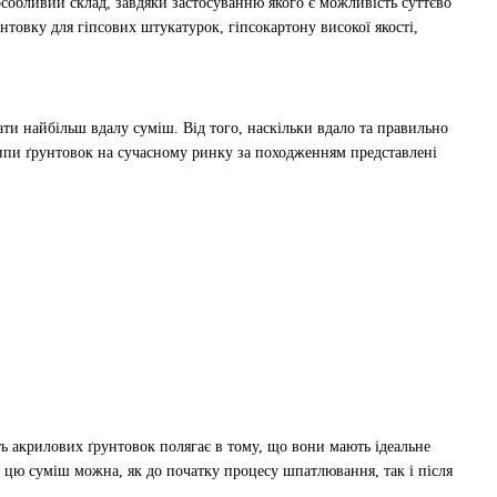
особливий склад, завдяки застосуванню якого є можливість суттєво
нтовку для гіпсових штукатурок, гіпсокартону високої якості,
ати найбільш вдалу суміш. Від того, наскільки вдало та правильно
 Типи ґрунтовок на сучасному ринку за походженням представлені
ь акрилових ґрунтовок полягає в тому, що вони мають ідеальне
 цю суміш можна, як до початку процесу шпатлювання, так і після