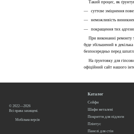
Такий процес, як ґрунтува
суттєве зміцнення пове
неможливість виникненн
покращення тих адгезив
При виконанні ремонту та 
буде збільшений в декілька
безпосередньо перед шпатл
На ґрунтовку для гіпсових
офіційний сайт нашого інт
Каталог
Сейфи
© 2022—2026
Шафи металеві
Всі права захищені.
Покриття для підлоги
Мобільна версія
Плінтус
Панелі для стін