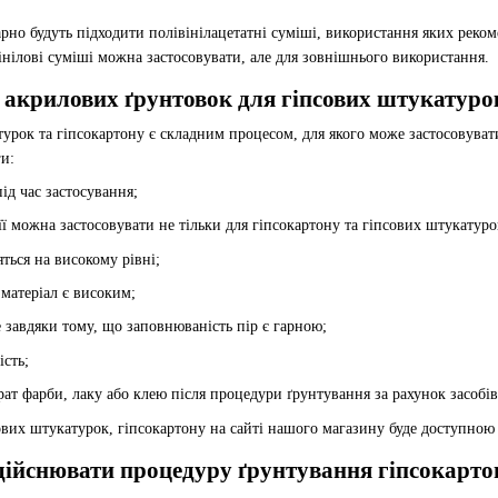
о будуть підходити полівінілацетатні суміші, використання яких рекоме
інілові суміші можна застосовувати, але для зовнішнього використання.
 акрилових ґрунтовок для гіпсових штукатуро
ок та гіпсокартону є складним процесом, для якого може застосовуватис
ги:
ід час застосування;
 її можна застосовувати не тільки для гіпсокартону та гіпсових штукатуро
яться на високому рівні;
матеріал є високим;
 завдяки тому, що заповнюваність пір є гарною;
сть;
рат фарби, лаку або клею після процедури ґрунтування за рахунок засобів
их штукатурок, гіпсокартону на сайті нашого магазину буде доступною 
дійснювати процедуру ґрунтування гіпсокарто