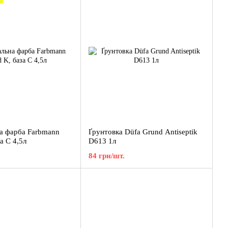
а фарба Farbmann
Ґрунтовка Düfa Grund Antiseptik
а C 4,5л
D613 1л
84 грн/шт.