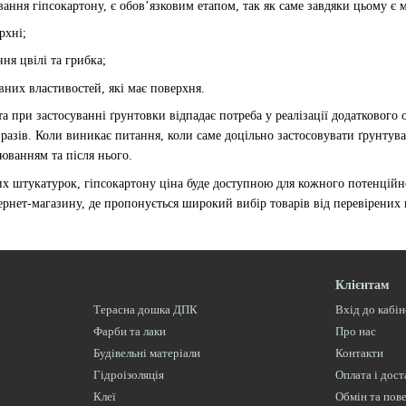
ння гіпсокартону, є обов’язковим етапом, так як саме завдяки цьому є м
рхні;
я цвілі та грибка;
них властивостей, які має поверхня.
при застосуванні ґрунтовки відпадає потреба у реалізації додаткового о
 разів. Коли виникає питання, коли саме доцільно застосовувати ґрунтув
юванням та після нього.
 штукатурок, гіпсокартону ціна буде доступною для кожного потенційно
ернет-магазину, де пропонується широкий вибір товарів від перевірених
Клієнтам
Терасна дошка ДПК
Вхід до кабі
Фарби та лаки
Про нас
Будівельні матеріали
Контакти
Гідроізоляція
Оплата і дост
Клеї
Обмін та пов