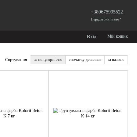
+380675995522
Передзвонити вам?
Вхід
Мій кошик
за популярністю
спочатку дешевше
за назвою
Сортування: