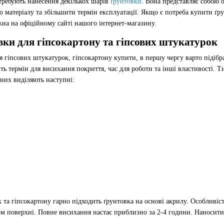
отребують нанесення декількох шарів
ґрунтовки
. Вона представляє собою 
 матеріалу та збільшити термін експлуатації. Якщо є потреба купити ґру
жна на офіційному сайті нашого інтернет-магазину.
вки для гіпсокартону та гіпсових штукатурок
я гіпсових штукатурок, гіпсокартону купити, в першу чергу варто підібр
ить термін для висихання покриття, час для роботи та інші властивості.
 них виділяють наступні:
а гіпсокартону гарно підходить ґрунтовка на основі акрилу. Особливіст
ом поверхні. Повне висихання настає приблизно за 2-4 години. Наносити