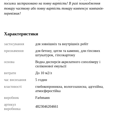
посилки застраховано на повну вартість! В разі пошкодження
товару часткову або повну вартість товару компенсує компанія-
перевізник!
Характеристики
застосування
для зовнішніх та внутрішніх робіт
призначення
для бетону, цегли та каменю, для гіпсових
штукатурок, гіпсокартону
основа
Водна дисперсія акрилатного сополімеру і
силіконової емульсії
витрати
До 10 м2/л
час висихання
5 годин
властивості
глибокопроникна, вологозахисна, адгезійна,
атмосферостійка
виробник
Farbmann
артикул
4823046204661
виробника