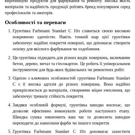
виробництві продуктів для фарбування та ремонту. Висока якість
матеріалів та надійність продукції роблять бренд популярним серед
професіоналів та аматорів.
Особливості та переваги
Грунтівка Farbmann Standart C 10л славиться своєю високою
покривною здатністю. Навіть тонкий шар цієї грунтівки
забезпечує надійне покриття поверхні, що допомагає створити
основу для якісного фарбування чи оздоблення.
Ця грунтівка підходить для різних видів поверхонь, включаючи
бетон, дерево, метал та гіпсокартон. Це робить її універсальним
інструментом для будь-яких будівельних чи ремонтних робіт.
Однією з ключових особливостей грунтівки Farbmann Standart
C є її висока адгезія до різних поверхонь. Вона надійно
прикріплюється до матеріалів, створюючи міцне зчеплення, що
забезпечує тривалу стійкість покриття.
Завдяки особливій формулі, грунтівка швидко висихає, що
дозволяє ефективно виконувати роботи наступного етапу.
Швидка сушка зекономить ваш час та дозволить швидше
переходити до нанесення фарби чи іншого покриття.
Грунтівка Farbmann Standart C 10л допомагає захистити