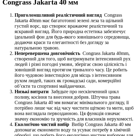
Congrass Jakarta 40 мм
Приголомшливий реалістичний вигляд
Congrass
Jakarta 40mm має багатотонні зелені леза та щільний
густий ворс, що створює вражаюче реалістичний та
яскравий вигляд. Його природна естетика забезпечує
ідеальний фон для будь-якого зовнішнього середовища,
додаючи краси та елегантності без догляду за
натуральною травою.
Неперевершена довговічність
Congrass Jakarta 40mm,
створений для того, щоб витримувати інтенсивний рух
людей і різні погодні умови, зберігає свою цілісність і
зовнішній вигляд протягом тривалого часу. Це робить
його чудовою інвестицією для місць з інтенсивним
рухом людей, таких як громадські сади, комерційні
об’єкти та спортивні майданчики.
Низькі витрати
Забудьте про нескінченний цикл
поливу, косіння та внесення добрив. Штучна трава
Congrass Jakarta 40 мм вимагає мінімального догляду, її
потрібно лише час від часу чистити щіткою та мити, щоб
вона виглядала первозданною. Ця функція означає
значну економію та зручність для власників нерухомості.
Екологічно чистий вибір
Вибір Congrass Jakarta 40 мм
допомагає економити воду та усуває потребу в хімічній
обробці, що робить його екологічно чистим вибором для