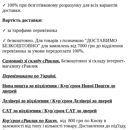
✓ 100% при безготівковому розрахунку для всіх варіантів
доставки.
Вартість доставки:
✓ за тарифами перивізника
✓ безкоштовно. Для товарів з позначкою "ДОСТАВИМО
БЕЗКОШТОВНО" для замовлень від 7000 грн до відділення
перевізника за умови передоплати 100%.
Самовивіз зі складу єРавлик.
Безкоштовно зі складу інтернет-
магазину єРавлик
Перевізниками по Україні.
Нова пошта до відділення / Кур`єром Нової Пошти до
дверей
Делівері до відділення / Кур`єром Делівері до дверей
САТ до відділення / Кур`єром CAT до дверей
Кур'єром єРавлик по Києву.
від 800 грн по Києву в
залежності від типу і кількості товару. Доставлення до під'їзду,