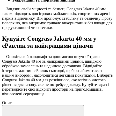
Рекреаційні та спортивні заклади
Завдяки своїй міцності та безпеці Congrass Jakarta 40 мм
також підходить для ігрових майданчиків, спортивних арен і
парків відпочинку. Він пропонує стабільну та безпечну ігрову
поверхню, яка витримує тривале використання без шкоди для
продуктивності чи естетики.
Купуйте Congrass Jakarta 40 мм у
єРавлик за найкращими цінами
Оновіть свій ландшафт за допомогою штучної трави
Congrass Jakarta 40 мм за найкращими цінами, швидкою
обробкою замовлень та надійною доставкою. Відвідайте
інтернет-магазин єРавлик сьогодні, щоб ознайомитися з
нашим вибором і насолодитися легкими покупками. Виберіть
Congrass Jakarta 40 мм для розкішного, екологічно чистого
рішення для газону, яке не потребує догляду. Купуйте зараз і
перетворюйте свої відкриті простори на приголомшливі
вічнозелені середовища.
Опис