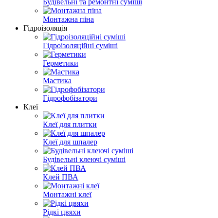
Будівельні та ремонтні суміші
Монтажна піна
Гідроізоляція
Гідроізоляційні суміші
Герметики
Мастика
Гідрофобізатори
Клеї
Клеї для плитки
Клеї для шпалер
Будівельні клеючі суміші
Клей ПВА
Монтажні клеї
Рідкі цвяхи