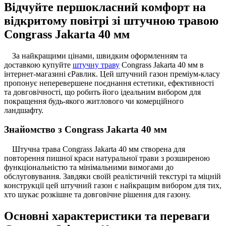
Відчуйте першокласний комфорт на
відкритому повітрі зі штучною травою
Congrass Jakarta 40 мм
За найкращими цінами, швидким оформленням та
доставкою купуйте
штучну траву
Congrass Jakarta 40 мм в
інтернет-магазині єРавлик. Цей штучний газон преміум-класу
пропонує неперевершене поєднання естетики, ефективності
та довговічності, що робить його ідеальним вибором для
покращення будь-якого житлового чи комерційного
ландшафту.
Знайомство з Congrass Jakarta 40 мм
Штучна трава Congrass Jakarta 40 мм створена для
повторення пишної краси натуральної трави з розширеною
функціональністю та мінімальними вимогами до
обслуговування. Завдяки своїй реалістичній текстурі та міцній
конструкції цей штучний газон є найкращим вибором для тих,
хто шукає розкішне та довговічне рішення для газону.
Основні характеристики та переваги