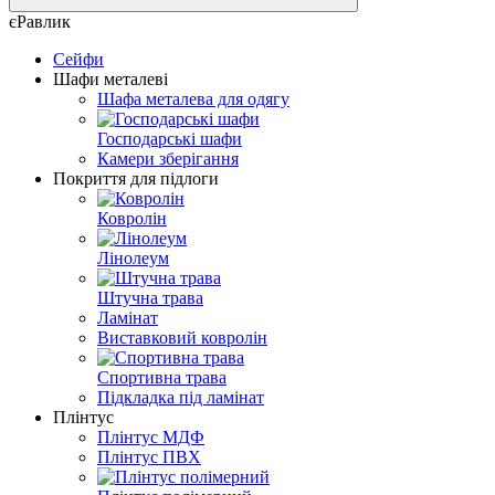
єРавлик
Сейфи
Шафи металеві
Шафа металева для одягу
Господарські шафи
Камери зберігання
Покриття для підлоги
Ковролін
Лінолеум
Штучна трава
Ламінат
Виставковий ковролін
Спортивна трава
Підкладка під ламінат
Плінтус
Плінтус МДФ
Плінтус ПВХ