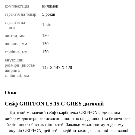
комплектація
килимок
гарантія на товар
5 років
гарантія на
1 рік
замок
висота, мм
150
ширина, мм
150
глибина, мм
150
внутрішні
розміри (висота/
147 Х 147 Х 120
ширина/
глибина), мм
Опис
Сейф GRIFFON LS.15.C GREY дитячий
Дитячий металевий
сейф
-скарбничка GRIFFON є ідеальним
вибором для першого освоєння поняттю ощадливості та безпечного
зберігання особистих цінностей. Завдяки механічному кодовому
замку від GRIFFON, цей сейф надійно захищає важливі речі вашої