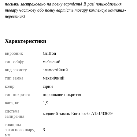
посилки застраховано на повну вартість! В разі пошкодження
товару часткову або повну вартість товару компенсує компанія-
перевізник!
Характеристики
виробник
Griffon
тип сейфу
меблевий
вид захисту
зламостійкий
тип замка
механічний
колір
сірий
тип покриття
порошкове покриття
вага, кг
1,9
система
кодовий замок Euro-locks A151/33639
запирання
товщина
захисного шару,
3
мм