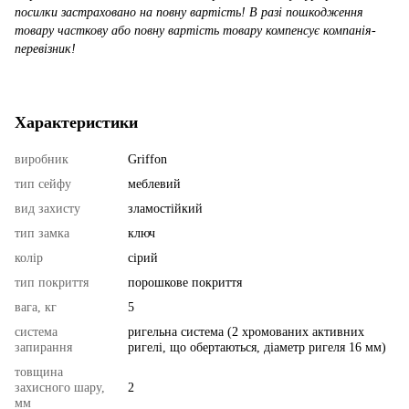
посилки застраховано на повну вартість! В разі пошкодження
товару часткову або повну вартість товару компенсує компанія-
перевізник!
Характеристики
виробник
Griffon
тип сейфу
меблевий
вид захисту
зламостійкий
тип замка
ключ
колір
сірий
тип покриття
порошкове покриття
вага, кг
5
система
ригельна система (2 хромованих активних
запирання
ригелі, що обертаються, діаметр ригеля 16 мм)
товщина
захисного шару,
2
мм