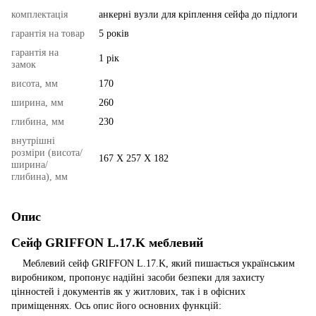
комплектація
анкерні вузли для кріплення сейфа до підлоги
гарантія на товар
5 років
гарантія на
1 рік
замок
висота, мм
170
ширина, мм
260
глибина, мм
230
внутрішні
розміри (висота/
167 Х 257 Х 182
ширина/
глибина), мм
Опис
Сейф GRIFFON L.17.K меблевий
Меблевий
сейф
GRIFFON L.17.K, який пишається українським
виробником, пропонує надійні засоби безпеки для захисту
цінностей і документів як у житлових, так і в офісних
приміщеннях. Ось опис його основних функцій: