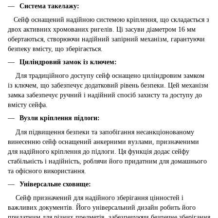
Система такелажу:
Сейф оснащений надійною системою кріплення, що складається з
двох активних хромованих ригелів. Ці засуви діаметром 16 мм
обертаються, створюючи надійний запірний механізм, гарантуючи
безпеку вмісту, що зберігається.
Циліндровий замок із ключем:
Для традиційного доступу сейф оснащено циліндровим замком
із ключем, що забезпечує додатковий рівень безпеки. Цей механізм
замка забезпечує ручний і надійний спосіб захисту та доступу до
вмісту сейфа.
Вузли кріплення підлоги:
Для підвищення безпеки та запобігання несанкціонованому
винесенню сейф оснащений анкерними вузлами, призначеними
для надійного кріплення до підлоги. Ця функція додає сейфу
стабільність і надійність, роблячи його придатним для домашнього
та офісного використання.
Універсальне сховище:
Сейф призначений для надійного зберігання цінностей і
важливих документів. Його універсальний дизайн робить його
придатним для різних предметів, забезпечуючи безпечне зберігання