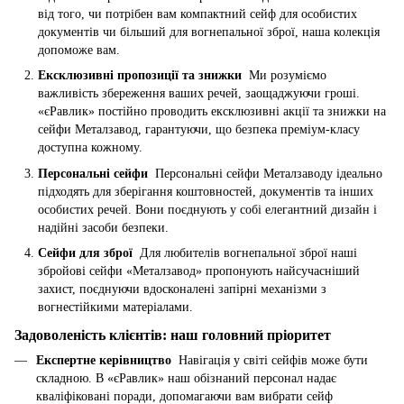
від того, чи потрібен вам компактний сейф для особистих
документів чи більший для вогнепальної зброї, наша колекція
допоможе вам.
Ексклюзивні пропозиції та знижки
Ми розуміємо
важливість збереження ваших речей, заощаджуючи гроші.
«єРавлик» постійно проводить ексклюзивні акції та знижки на
сейфи Металзавод, гарантуючи, що безпека преміум-класу
доступна кожному.
Персональні сейфи
Персональні сейфи Металзаводу ідеально
підходять для зберігання коштовностей, документів та інших
особистих речей. Вони поєднують у собі елегантний дизайн і
надійні засоби безпеки.
Сейфи для зброї
Для любителів вогнепальної зброї наші
збройові сейфи «Металзавод» пропонують найсучасніший
захист, поєднуючи вдосконалені запірні механізми з
вогнестійкими матеріалами.
Задоволеність клієнтів: наш головний пріоритет
Експертне керівництво
Навігація у світі сейфів може бути
складною. В «єРавлик» наш обізнаний персонал надає
кваліфіковані поради, допомагаючи вам вибрати сейф