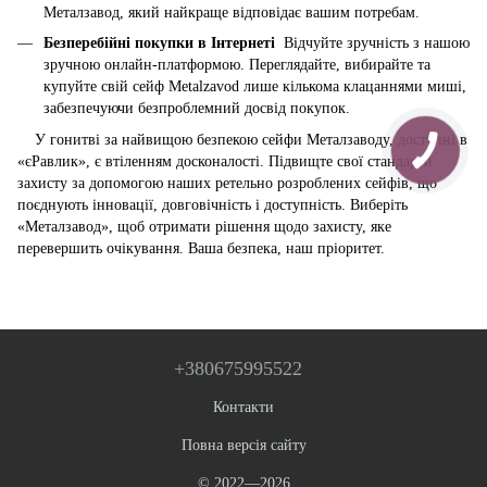
Металзавод, який найкраще відповідає вашим потребам.
Безперебійні покупки в Інтернеті
Відчуйте зручність з нашою
зручною онлайн-платформою. Переглядайте, вибирайте та
купуйте свій сейф Metalzavod лише кількома клацаннями миші,
забезпечуючи безпроблемний досвід покупок.
У гонитві за найвищою безпекою сейфи Металзаводу, доступні в
«єРавлик», є втіленням досконалості. Підвищте свої стандарти
захисту за допомогою наших ретельно розроблених сейфів, що
поєднують інновації, довговічність і доступність. Виберіть
«Металзавод», щоб отримати рішення щодо захисту, яке
перевершить очікування. Ваша безпека, наш пріоритет.
+380675995522
Контакти
Повна версія сайту
© 2022—2026