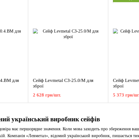
.4.ВМ для
Сейф Levmetal СЗ-25.0/М для
Сейф Levmet
зброї
зброї
2 628 грн/шт.
5 373 грн/шт
ний український виробник сейфів
віра має першорядне значення. Коли мова заходить про збереження ваш
кій. Компанія «Левметал», відомий український виробник, пишається тим