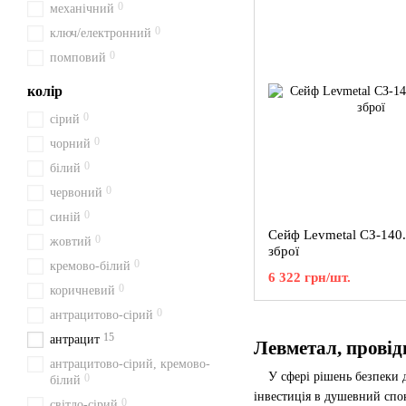
0
механічний
0
ключ/електронний
0
помповий
колір
0
сірий
0
чорний
0
білий
0
червоний
0
синій
Сейф Levmetal СЗ-140
0
жовтий
зброї
0
кремово-білий
6 322 грн/шт.
0
коричневий
0
антрацитово-сірий
15
антрацит
Левметал, провід
антрацитово-сірий, кремово-
У сфері рішень безпеки до
0
білий
інвестиція в душевний спо
0
світло-сірий