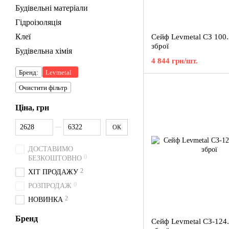
Будівельні матеріали
Гідроізоляція
Клеї
Сейф Levmetal СЗ 100.
зброї
Будівельна хімія
4 844 грн/шт.
Бренд:
Levmetal
Очистити фільтр
Ціна, грн
Від Ціна, грн
До Ціна, грн
ОК
ДОСТАВИМО
0
БЕЗКОШТОВНО
2
ХІТ ПРОДАЖУ
0
РОЗПРОДАЖ
2
НОВИНКА
Бренд
Сейф Levmetal СЗ-124