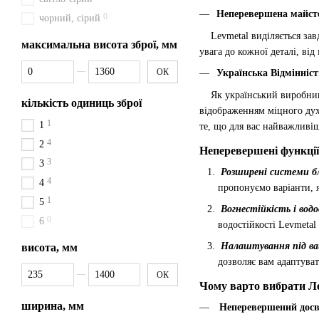
Неперевершена майст
0
чорний, сірий
Levmetal виділяється завд
максимальна висота зброї, мм
увага до кожної деталі, ві
Від максимальна висота зброї, мм
До максимальна висота зброї, мм
ОК
Українська Відмінніст
Як український виробник, 
кількість одиниць зброї
відображенням міцного духу
1
1
те, що для вас найважливі
4
2
Неперевершені функції
3
3
Розширені системи б
4
4
пропонуємо варіанти, 
1
5
Вогнестійкість і вод
0
6
водостійкості Levmetal
Налаштування під ва
висота, мм
дозволяє вам адаптуват
Від висота, мм
До висота, мм
ОК
Чому варто вибрати Ле
ширина, мм
Неперевершений досв