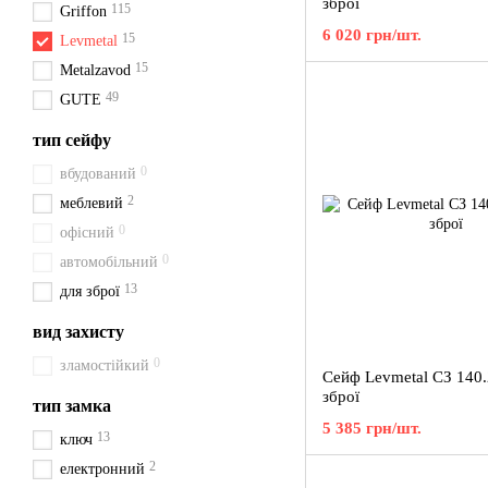
зброї
115
Griffon
6 020 грн/шт.
15
Levmetal
15
Metalzavod
49
GUTE
тип сейфу
0
вбудований
2
меблевий
0
офісний
0
автомобільний
13
для зброї
вид захисту
0
зламостійкий
Сейф Levmetal СЗ 140.
зброї
тип замка
5 385 грн/шт.
13
ключ
2
електронний