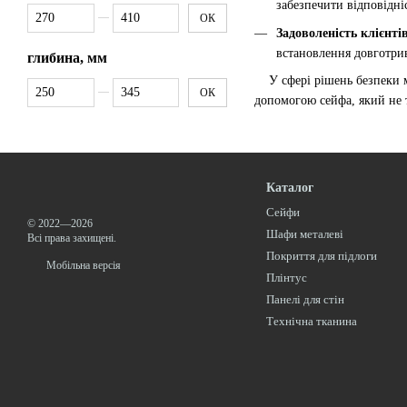
забезпечити відповідні
Від ширина, мм
До ширина, мм
ОК
Задоволеність клієнті
встановлення довготрив
глибина, мм
У сфері рішень безпеки ма
Від глибина, мм
До глибина, мм
ОК
допомогою сейфа, який не т
Каталог
Сейфи
© 2022—2026
Шафи металеві
Всі права захищені.
Покриття для підлоги
Мобільна версія
Плінтус
Панелі для стін
Технічна тканина