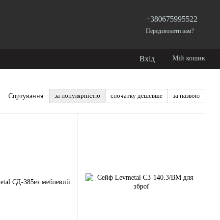
+380675995522
Передзвонити вам?
Вхід
Мій кошик
за популярністю
спочатку дешевше
за назвою
Сортування: