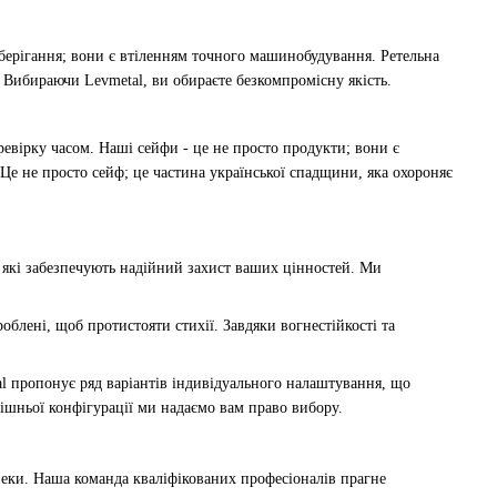
берігання; вони є втіленням точного машинобудування. Ретельна
. Вибираючи Levmetal, ви обираєте безкомпромісну якість.
евірку часом. Наші сейфи - це не просто продукти; вони є
Це не просто сейф; це частина української спадщини, яка охороняє
які забезпечують надійний захист ваших цінностей. Ми
блені, щоб протистояти стихії. Завдяки вогнестійкості та
l пропонує ряд варіантів індивідуального налаштування, що
рішньої конфігурації ми надаємо вам право вибору.
пеки. Наша команда кваліфікованих професіоналів прагне