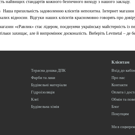
сть найвищих стандартів кожного безпечного виходу з нашого закладу.
в
Наша прихильність задоволенню клієнтів непохитна. Інтернет магазин 
алих відносин. Відгуки наших клієнтів красномовно говорять про довір
газин «єРавлик» стає лідером, поєднуючи українську майстерність із пе
ільки захищає, але й випромінює досконалість. Виберіть Levmetal – де б
Клієнтам
Терасна дошка ДПК
Вхід до кабі
Фарби та лаки
Про нас
Будівельні матеріали
Контакти
Гідроізоляція
Оплата і дост
Клеї
Обмін та пов
Будівельна хімія
Блог
Покупцям
Ми в соцмереж