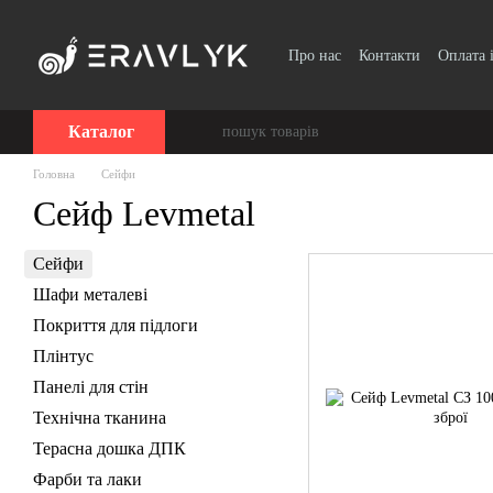
Перейти до основного контенту
Про нас
Контакти
Оплата 
Каталог
Головна
Сейфи
Сейф Levmetal
Сейфи
Шафи металеві
Покриття для підлоги
Плінтус
Панелі для стін
Технічна тканина
Терасна дошка ДПК
Фарби та лаки