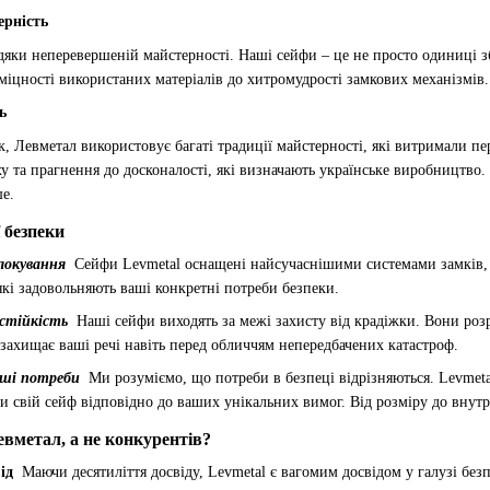
ерність
яки неперевершеній майстерності. Наші сейфи – це не просто одиниці з
д міцності використаних матеріалів до хитромудрості замкових механізмів
ь
Левметал використовує багаті традиції майстерності, які витримали пер
 та прагнення до досконалості, які визначають українське виробництво. 
ше.
 безпеки
локування
Сейфи Levmetal оснащені найсучаснішими системами замків, 
які задовольняють ваші конкретні потреби безпеки.
остійкість
Наші сейфи виходять за межі захисту від крадіжки. Вони розро
 захищає ваші речі навіть перед обличчям непередбачених катастроф.
ші потреби
Ми розуміємо, що потреби в безпеці відрізняються. Levmeta
и свій сейф відповідно до ваших унікальних вимог. Від розміру до внут
вметал, а не конкурентів?
ід
Маючи десятиліття досвіду, Levmetal є вагомим досвідом у галузі без