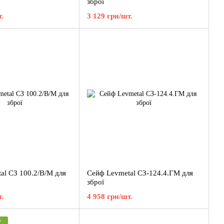
зброї
.
3 129 грн/шт.
al СЗ 100.2/В/М для
Сейф Levmetal СЗ-124.4.ГМ для
зброї
.
4 958 грн/шт.
У