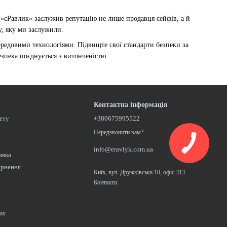
«єРавлик» заслужив репутацію не лише продавця сейфів, а й
у, яку ми заслужили.
редовими технологіями. Підвищте свої стандарти безпеки за
езпека поєднується з витонченістю.
Контактна інформація
нету
+380675995522
Передзвонити вам?
info@eravlyk.com.ua
авка
ернення
Київ, вул. Дружківська 10, офіс 313
Контакти
ах