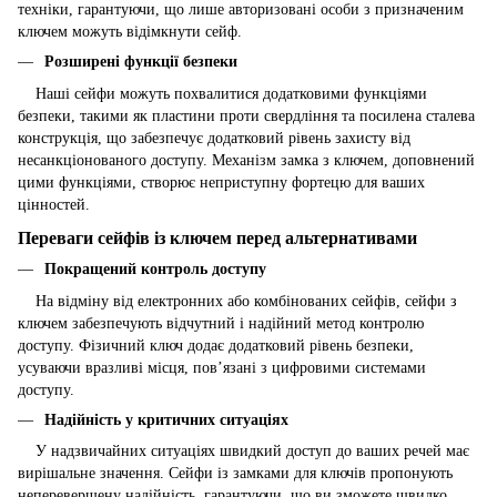
техніки, гарантуючи, що лише авторизовані особи з призначеним
ключем можуть відімкнути сейф.
Розширені функції безпеки
Наші сейфи можуть похвалитися додатковими функціями
безпеки, такими як пластини проти свердління та посилена сталева
конструкція, що забезпечує додатковий рівень захисту від
несанкціонованого доступу. Механізм замка з ключем, доповнений
цими функціями, створює неприступну фортецю для ваших
цінностей.
Переваги сейфів із ключем перед альтернативами
Покращений контроль доступу
На відміну від електронних або комбінованих сейфів, сейфи з
ключем забезпечують відчутний і надійний метод контролю
доступу. Фізичний ключ додає додатковий рівень безпеки,
усуваючи вразливі місця, пов’язані з цифровими системами
доступу.
Надійність у критичних ситуаціях
У надзвичайних ситуаціях швидкий доступ до ваших речей має
вирішальне значення. Сейфи із замками для ключів пропонують
неперевершену надійність, гарантуючи, що ви зможете швидко