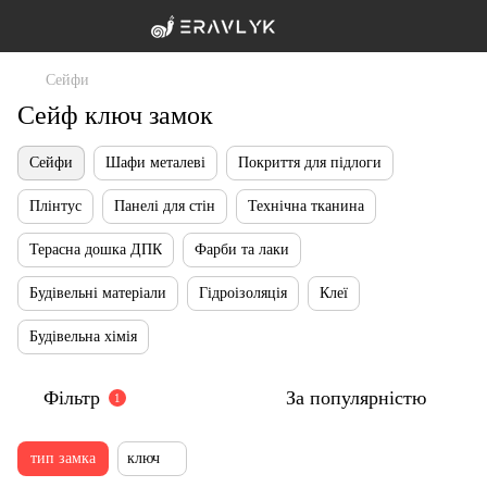
Сейфи
Сейф ключ замок
Сейфи
Шафи металеві
Покриття для підлоги
Плінтус
Панелі для стін
Технічна тканина
Терасна дошка ДПК
Фарби та лаки
Будівельні матеріали
Гідроізоляція
Клеї
Будівельна хімія
Фільтр
За популярністю
1
тип замка
ключ