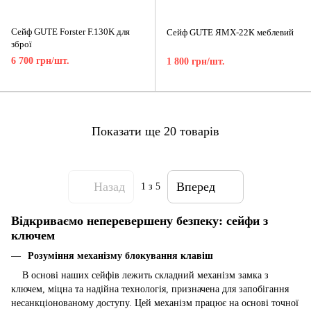
Сейф GUTE Forster F.130K для
Сейф GUTE ЯМХ-22К меблевий
зброї
6 700 грн/шт.
1 800 грн/шт.
Показати ще 20 товарів
Назад
Вперед
1
з 5
Відкриваємо неперевершену безпеку: сейфи з
ключем
Розуміння механізму блокування клавіш
В основі наших
сейфів
лежить складний механізм замка з
ключем, міцна та надійна технологія, призначена для запобігання
несанкціонованому доступу. Цей механізм працює на основі точної