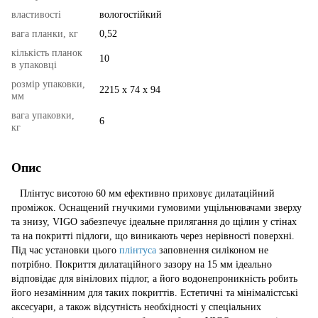
властивості
вологостійкий
вага планки, кг
0,52
кількість планок
10
в упаковці
розмір упаковки,
2215 x 74 x 94
мм
вага упаковки,
6
кг
Опис
Плінтус висотою 60 мм ефективно приховує дилатаційний
проміжок. Оснащений гнучкими гумовими ущільнювачами зверху
та знизу, VIGO забезпечує ідеальне прилягання до щілин у стінах
та на покритті підлоги, що виникають через нерівності поверхні.
Під час установки цього
плінтуса
заповнення силіконом не
потрібно. Покриття дилатаційного зазору на 15 мм ідеально
відповідає для вінілових підлог, а його водонепроникність робить
його незамінним для таких покриттів. Естетичні та мінімалістські
аксесуари, а також відсутність необхідності у спеціальних