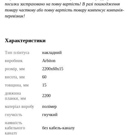
посилки застраховано на повну вартість! В разі пошкодження
товару часткову або повну вартість товару компенсує компанія-
перевізник!
Характеристики
Тип плінтуса
накладний
виробник
Arbiton
розмір, мм
2200х60х15
висота, мм
60
товщина, мм
15
довжина
2200
планки, мм
матеріал виробу
полімер
гнучкість
гнучкий
наявність
кабельного
без кабель-каналу
каналу