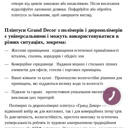
отвори від цвяхів замазкою або шпаклівкою. Після висихання
відшліфуйте заповнені ділянки. Пофарбуйте або обробіть
плінтуси за бажанням, щоб завершити вигляд.
Плінтуси Grand Decor з полімерів і дюрополімерів
є універсальними і можуть використовуватися в
різних ситуаціях, зокрема:
Житлові приміщення : підвищення естетичної привабливості
віталень, спалень, коридорів і обідніх зон.
Комерційне середовище : Надання міцних і стильних ліпних
елементів для офісів, готелів і торгових приміщень.
Ванні кімнати та кухні : Пропонуємо вологостійкі рішення для
приміщень, які піддаються впливу води та вологості.
Підвали та гаражі : протистояння унікальним екологічним
викликам цих територій.
Полімерні та дюрополімерні плінтуса «Гранд Декор» —
відмінний вибір як для житлових, так і для комерційних інтер’єрів.
Їх довговічність, вологостійкість, простота монтажу та естетична
універсальність роблять їх чудовою альтернативою традиційним