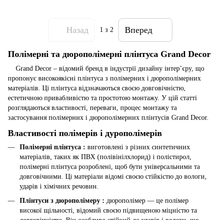
Назад
Вперед
1
з 2
Полімерні та дюрополімерні плінтуса Grand Decor
Grand Decor – відомий бренд в індустрії дизайну інтер’єру, що
пропонує високоякісні плінтуса з полімерних і дюрополімерних
матеріалів. Ці плінтуса відзначаються своєю довговічністю,
естетичною привабливістю та простотою монтажу. У цій статті
розглядаються властивості, переваги, процес монтажу та
застосування полімерних і дюрополімерних плінтусів Grand Decor.
Властивості полімерів і дурополімерів
Полімерні плінтуса :
виготовлені з різних синтетичних
матеріалів, таких як ПВХ (полівінілхлорид) і полістирол,
полімерні плінтуса розроблені, щоб бути універсальними та
довговічними. Ці матеріали відомі своєю стійкістю до вологи,
ударів і хімічних речовин.
Плінтуси з дюрополімеру :
дюрополімер — це полімер
високої щільності, відомий своєю підвищеною міцністю та