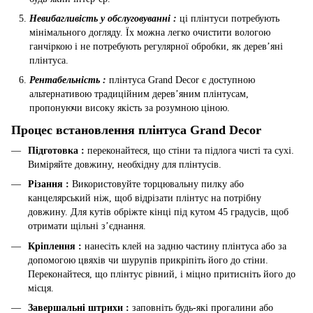
Невибагливість у обслуговуванні :
ці плінтуси потребують
мінімального догляду. Їх можна легко очистити вологою
ганчіркою і не потребують регулярної обробки, як дерев’яні
плінтуса.
Рентабельність :
плінтуса Grand Decor є доступною
альтернативою традиційним дерев’яним плінтусам,
пропонуючи високу якість за розумною ціною.
Процес встановлення плінтуса Grand Decor
Підготовка :
переконайтеся, що стіни та підлога чисті та сухі.
Виміряйте довжину, необхідну для плінтусів.
Різання :
Використовуйте торцювальну пилку або
канцелярський ніж, щоб відрізати плінтус на потрібну
довжину. Для кутів обріжте кінці під кутом 45 градусів, щоб
отримати щільні з’єднання.
Кріплення :
нанесіть клей на задню частину плінтуса або за
допомогою цвяхів чи шурупів прикріпіть його до стіни.
Переконайтеся, що плінтус рівний, і міцно притисніть його до
місця.
Завершальні штрихи :
заповніть будь-які прогалини або