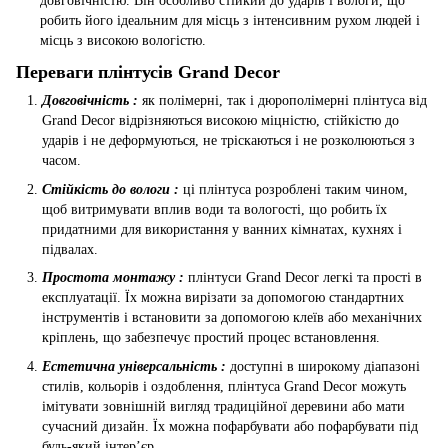
довговічністю. Він особливо стійкий до ударів і вологи, що
робить його ідеальним для місць з інтенсивним рухом людей і
місць з високою вологістю.
Переваги плінтусів Grand Decor
Довговічність :
як полімерні, так і дюрополімерні плінтуса від
Grand Decor відрізняються високою міцністю, стійкістю до
ударів і не деформуються, не тріскаються і не розколюються з
часом.
Стійкість до вологи :
ці плінтуса розроблені таким чином,
щоб витримувати вплив води та вологості, що робить їх
придатними для використання у ванних кімнатах, кухнях і
підвалах.
Простота монтажу :
плінтуси Grand Decor легкі та прості в
експлуатації. Їх можна вирізати за допомогою стандартних
інструментів і встановити за допомогою клеїв або механічних
кріплень, що забезпечує простий процес встановлення.
Естетична універсальність :
доступні в широкому діапазоні
стилів, кольорів і оздоблення, плінтуса Grand Decor можуть
імітувати зовнішній вигляд традиційної деревини або мати
сучасний дизайн. Їх можна пофарбувати або пофарбувати під
будь-який інтер’єр.