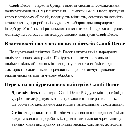
Gaudi Decor – відомий бренд, відомий своїми високоякісними
поліуретановими (ПУ) плінтусами. Плінтуси Gaudi Decor, доступні
через платформу eRavlyk, поєднують міцність, естетику та легкість
встановлення, що робить їх чудовим вибором для покращення
інтер’єру. У цій статті розглядаються властивості, переваги, процес
монтажу та застосування поліуретанових
плінтусів
Gaudi Decor.
Властивості поліуретанових плінтусів Gaudi Decor
Поліуретанові плінтуса Gaudi Decor виготовлені з передових
поліуретанових матеріалів. Поліуретан — це універсальний
полімер, відомий своєю міцністю, гнучкістю та стійкістю до
факторів навколишнього середовища, що забезпечує тривалий
термін експлуатації та чудову обробку.
Переваги поліуретанових плінтусів Gaudi Decor
Довговічність :
Плінтуси Gaudi Decor PU дуже міцні, стійкі до
ударів і не деформуються, не тріскаються та не розколюються.
Це робить їх ідеальними для місць з інтенсивним рухом людей.
Стійкість до вологи :
Ці плінтуса за своєю природою стійкі до
води та вологи, що робить їх придатними для використання у
ванних кімнатах, кухнях та інших місцях, схильних до вологи.