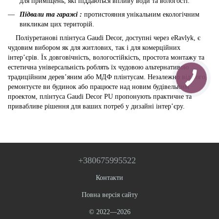
для приміщень, які піддаються впливу води та вологості.
Підвали та гаражі :
протистояння унікальним екологічним
викликам цих територій.
Поліуретанові плінтуса Gaudi Decor, доступні через eRavlyk, є
чудовим вибором як для житлових, так і для комерційних
інтер’єрів. Їх довговічність, вологостійкість, простота монтажу та
естетична універсальність роблять їх чудовою альтернативою
традиційним дерев’яним або МДФ плінтусам. Незалежно від того,
ремонтуєте ви будинок або працюєте над новим будівельним
проектом, плінтуса Gaudi Decor PU пропонують практичне та
привабливе рішення для ваших потреб у дизайні інтер’єру.
+380675995522
Контакти
Повна версія сайту
© 2022—2026