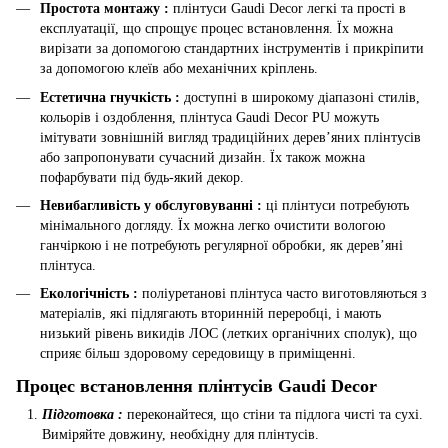
Простота монтажу :
плінтуси Gaudi Decor легкі та прості в
експлуатації, що спрощує процес встановлення. Їх можна
вирізати за допомогою стандартних інструментів і прикріпити
за допомогою клеїв або механічних кріплень.
Естетична гнучкість :
доступні в широкому діапазоні стилів,
кольорів і оздоблення, плінтуса Gaudi Decor PU можуть
імітувати зовнішній вигляд традиційних дерев’яних плінтусів
або запропонувати сучасний дизайн. Їх також можна
пофарбувати під будь-який декор.
Невибагливість у обслуговуванні :
ці плінтуси потребують
мінімального догляду. Їх можна легко очистити вологою
ганчіркою і не потребують регулярної обробки, як дерев’яні
плінтуса.
Екологічність :
поліуретанові плінтуса часто виготовляються з
матеріалів, які підлягають вторинній переробці, і мають
низький рівень викидів ЛОС (летких органічних сполук), що
сприяє більш здоровому середовищу в приміщенні.
Процес встановлення плінтусів Gaudi Decor
Підготовка :
переконайтеся, що стіни та підлога чисті та сухі.
Виміряйте довжину, необхідну для плінтусів.