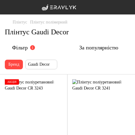
Плінтус
Плінтус полімерний
Плінтус Gaudi Decor
Фільтр
За популярністю
1
Бренд
Gaudi Decor
АКЦІЯ