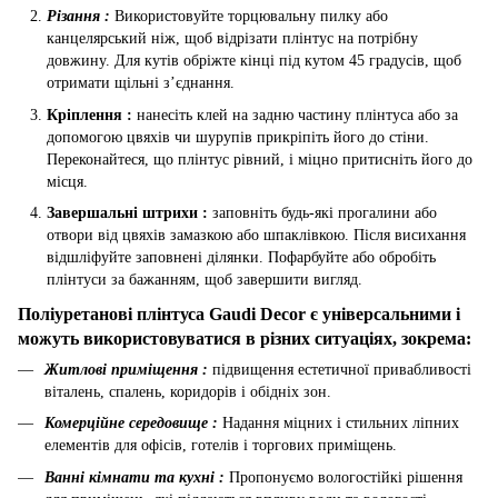
Різання :
Використовуйте торцювальну пилку або
канцелярський ніж, щоб відрізати плінтус на потрібну
довжину. Для кутів обріжте кінці під кутом 45 градусів, щоб
отримати щільні з’єднання.
Кріплення :
нанесіть клей на задню частину плінтуса або за
допомогою цвяхів чи шурупів прикріпіть його до стіни.
Переконайтеся, що плінтус рівний, і міцно притисніть його до
місця.
Завершальні штрихи :
заповніть будь-які прогалини або
отвори від цвяхів замазкою або шпаклівкою. Після висихання
відшліфуйте заповнені ділянки. Пофарбуйте або обробіть
плінтуси за бажанням, щоб завершити вигляд.
Поліуретанові плінтуса Gaudi Decor є універсальними і
можуть використовуватися в різних ситуаціях, зокрема:
Житлові приміщення :
підвищення естетичної привабливості
віталень, спалень, коридорів і обідніх зон.
Комерційне середовище :
Надання міцних і стильних ліпних
елементів для офісів, готелів і торгових приміщень.
Ванні кімнати та кухні :
Пропонуємо вологостійкі рішення