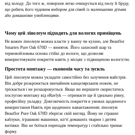
від холоду. До того ж, поверхня легко очищується від пилу й бруду,
що робить його чудовим вибором для сімей із маленькими дітьми
або домашніми улюбленцями.
Чому цей лінолеум підходить для вологих приміщень
Не кожен лінолеум можна класти у ванну чи кухню, але Beauflor
Smartex Pure Oak 670D — виняток. Його захисний шар та
термовойлокова основа стійкі до вологи, що дозволяє
використовувати покриття навіть у місцях з підвищеною вологістю.
Простота монтажу — економія часу та зусиль
Цей лінолеум можна укладати самостійно без залучення майстрів.
Він добре розкроюється звичайним канцелярським ножем, не
тріскається і не розшаровується. Якщо ви вирішите скористатись
послугою монтажу від eRavlyk — отримаєте ще й ідеально рівну,
професійну укладку. Довговічність покриття в умовах щоденного
використання Навіть при щоденних навантаженнях лінолеум
Beauflor Pure Oak 670D зберігає свій вигляд. Йому не страшні
каблуки, іграшкові машинки, кігті домашніх тварин і дитячі
витівки. Він не боїться перепадів температур і стабільно тримає
форму.