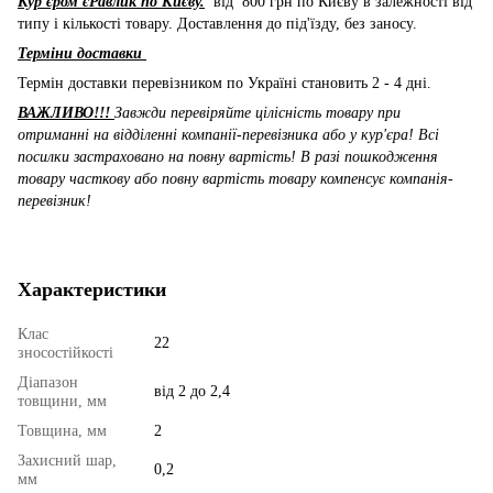
Кур'єром єРавлик по Києву.
від 800 грн по Києву в залежності від
типу і кількості товару. Доставлення до під'їзду, без заносу.
Терміни доставки
Термін доставки перевізником по Україні становить 2 - 4 дні.
ВАЖЛИВО!!!
Завжди перевіряйте цілісність товару при
отриманні на відділенні компанії-перевізника або у кур'єра! Всі
посилки застраховано на повну вартість! В разі пошкодження
товару часткову або повну вартість товару компенсує компанія-
перевізник!
Характеристики
Клас
22
зносостійкості
Діапазон
від 2 до 2,4
товщини, мм
Товщина, мм
2
Захисний шар,
0,2
мм