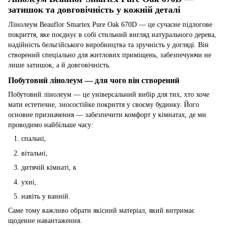
затишок та довговічність у кожній деталі
Лінолеум Beauflor Smartex Pure Oak 670D — це сучасне підлогове
покриття, яке поєднує в собі стильний вигляд натурального дерева,
надійність бельгійського виробництва та зручність у догляді. Він
створений спеціально для житлових приміщень, забезпечуючи не
лише затишок, а й довговічність.
Побутовий лінолеум — для чого він створений
Побутовий лінолеум — це універсальний вибір для тих, хто хоче
мати естетичне, зносостійке покриття у своєму будинку. Його
основне призначення — забезпечити комфорт у кімнатах, де ми
проводимо найбільше часу:
спальні,
вітальні,
дитячій кімнаті, к
ухні,
навіть у ванній.
Саме тому важливо обрати якісний матеріал, який витримає
щоденне навантаження.