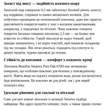
Захист від зносу — надійність кожного шару
Захисний шар товщиною 0,2 мм забезпечує базовий рівень захисту
від подряпин, стирання та інших механічних впливів. Для
побутових приміщень це оптимальний показник, адже він гарантує
довговічність покриття навіть у зоні з високим навантаженням,
наприклад, у передпокої чи вітальні. Чому важлива товщина
покриття Загальна товщина лінолеуму 2,5 мм — це баланс між
м'якістю та стійкістю. Такий лінолеум не надто тонкий, щоб
швидко зношуватись, і не надто товстий, щоб виникли складнощі
під час укладки. Він легко ріжеться, підходить під плінтуси та
дверні прорізи, чудово прилягає до основи.
Стійкість до ковзання — комфорт у кожному кроці
Лінолеум Beauflor Smartex Pure Oak 670D має антиковзку
поверхню, що особливо важливо для безпеки у повсякденному
житті. Навіть якщо на підлогу потрапить вода, ризик послизнутися
буде мінімальним. Це важливо як для дітей, так і для людей
похилого віку.
Ідеальне рішення для спальні та вітальні
Саме для цих кімнат лінолеум із колекції Smartex підійде
найкраще. Він дарує відчуття затишку, тиші, а також чудово ізолює