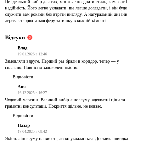
Це ідеальний вибір для тих, хто хоче поєднати стиль, комфорт і
надійність. Його легко укладати, ще легше доглядати, і він буде
служити вам роками без втрати вигляду. А натуральний дизайн
дерева створює атмосферу затишку в кожній кімнаті.
Відгуки
3
Влад
19.01.2026 в 12:46
Замовляли вдруге. Перший раз брали в коридор, тепер — у
спальню. Повністю задоволені якістю.
Відповісти
Аня
16.12.2025 в 16:27
Чудовий магазин. Великий вибір лінолеуму, адекватні ціни та
грамотні консультації. Покриття щільне, не ковзає.
Відповісти
Назар
17.04.2025 в 09:42
Якість лінолеуму на висоті, легко укладається. Доставка швидка.