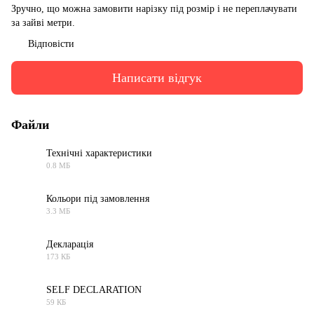
Зручно, що можна замовити нарізку під розмір і не переплачувати
за зайві метри.
Відповісти
Написати відгук
Файли
Технічні характеристики
0.8 МБ
PDF
Кольори під замовлення
3.3 МБ
PDF
Декларація
173 КБ
PDF
SELF DECLARATION
59 КБ
PDF