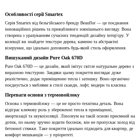
Особливості серії Smartex
Серія Smartex від бельгійського бренду Beauflor — це поєднання
інноваційних рішень та привабливого зовнішнього вигляду. Вона
створена з урахуванням сучасних тенденцій дизайну інтер'єру. У
колекції ви знайдете текстури дерева, каменю та абстрактні
візерунки, що ідеально доповнять будь-який стиль оформлення.
Вишуканий дизайн Pure Oak 670D
Pure Oak 670D — це дизайн, який імітує світле натуральне дерево з
виразною текстурою. Завдяки цьому покриття виглядає дуже
реалістично, додає приміщенню тепла і затишку. Воно органічно
поєднується з меблями в стилі сканди, лофт, модерн та класика.
Переваги основи з термовойлоку
Основа з термовойлоку — це не просто технічна деталь. Вона
відіграє ключову роль у збереженні тепла в приміщенні,
амортизації та звукоізоляції. Лінолеум на такій основі приємний на
дотик, по ньому зручно ходити босоніж, він не пропускає холод від
бетонної стяжки. Таке покриття ідеально підходить для квартир, де
комфорт мешканців — у пріоритеті.