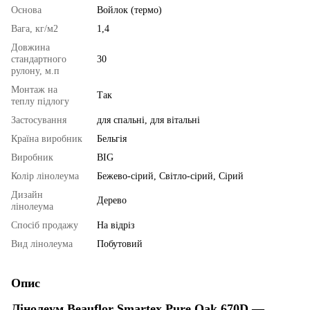
Основа
Войлок (термо)
Вага, кг/м2
1,4
Довжина
стандартного
30
рулону, м.п
Монтаж на
Так
теплу підлогу
Застосування
для спальні, для вітальні
Країна виробник
Бельгія
Виробник
BIG
Колір лінолеума
Бежево-сірий, Світло-сірий, Сірий
Дизайн
Дерево
лінолеума
Спосіб продажу
На відріз
Вид лінолеума
Побутовий
Опис
Лінолеум Beauflor Smartex Pure Oak 670D —