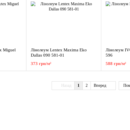
x Miguel
Лінолеум Lentex Maxima Eko
Лінолеум IV
Dallas 090 581-01
596
373 грн/м²
588 грн/м²
Назад
1
2
Вперед
Пок