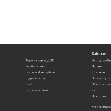
Клієнтам
Терасна дошка ДПК
Вхід до кабі
Фарби та лаки
Про нас
Будівельні матеріали
Контакти
Гідроізоляція
Оплата і дост
Клеї
Обмін та пов
Будівельна хімія
Блог
Покупцям
Ми в соцмереж