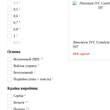
0
0,4
5
0,5
1
0,6
8
0,7
3
0,8
1
2
0
Лінолеум IVC Comfyte
0,3
597
Основа
494 грн/м²
25
Вспіненний ПВХ
5
Войлок (термо)
2
Безосновний
1
Подвійна (піна + повсть)
Країна виробник
4
Сербія
14
Бельгія
14
Польща