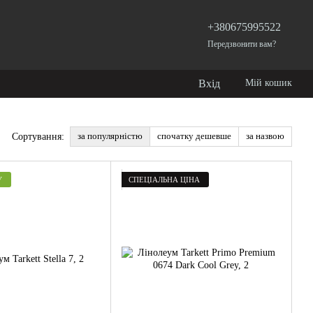
+380675995522
Передзвонити вам?
Вхід
Мій кошик
за популярністю
спочатку дешевше
за назвою
Сортування:
У
СПЕЦІАЛЬНА ЦІНА