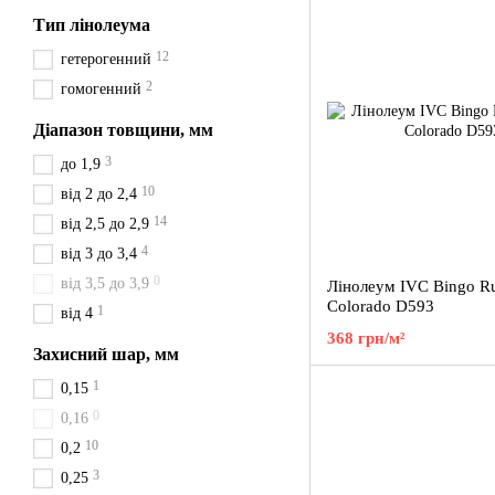
Тип лінолеума
12
гетерогенний
2
гомогенний
Діапазон товщини, мм
3
до 1,9
10
від 2 до 2,4
14
від 2,5 до 2,9
4
від 3 до 3,4
0
від 3,5 до 3,9
Лінолеум IVC Bingo R
Colorado D593
1
від 4
368 грн/м²
Захисний шар, мм
1
0,15
0
0,16
10
0,2
3
0,25