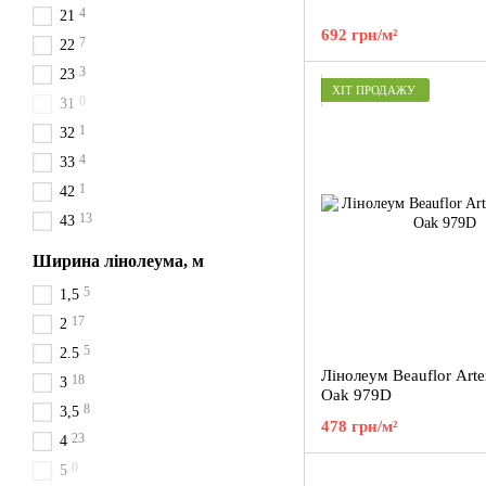
4
21
692 грн/м²
7
22
3
23
ХІТ ПРОДАЖУ
0
31
1
32
4
33
1
42
13
43
Ширина лінолеума, м
5
1,5
17
2
5
2.5
Лінолеум Beauflor Art
18
3
Oak 979D
8
3,5
478 грн/м²
23
4
0
5