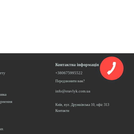
Контактна інформація
нету
+380675995522
Передзвонити вам?
info@eravlyk.com.ua
авка
ернення
Київ, вул. Дружківська 10, офіс 313
Контакти
ах