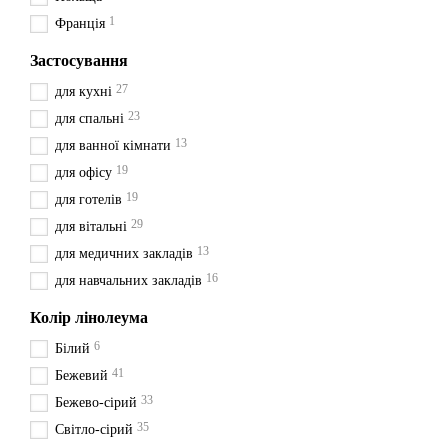
1
Франція
Застосування
27
для кухні
23
для спальні
13
для ванної кімнати
19
для офісу
19
для готелів
29
для вітальні
13
для медичних закладів
16
для навчальних закладів
Колір лінолеума
6
Білий
41
Бежевий
33
Бежево-сірий
35
Світло-сірий