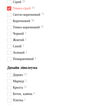
55
Сірий
33
Темно-сірий
71
Світло-коричневий
58
Коричневий
21
Темно-коричневий
1
Чорний
2
Жовтий
5
Синій
2
Зелений
3
Помаранчевий
Дизайн лінолеума
13
Дерево
3
Мармур
11
Крихта
4
Бетон, камінь
1
Плитка