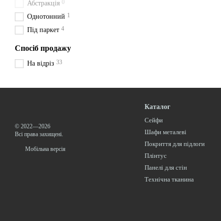
0
Абстракція
1
Однотонний
4
Під паркет
Спосіб продажу
33
На відріз
Каталог
Сейфи
© 2022—2026
Шафи металеві
Всі права захищені.
Покриття для підлоги
Мобільна версія
Плінтус
Панелі для стін
Технічна тканина