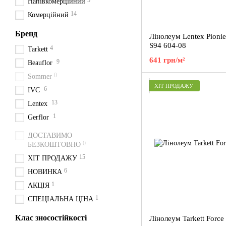
5
Напівкомерційний
14
Комерційний
Бренд
Лінолеум Lentex Pionie
S94 604-08
4
Tarkett
641 грн/м²
9
Beauflor
0
Sommer
ХІТ ПРОДАЖУ
6
IVC
13
Lentex
1
Gerflor
ДОСТАВИМО
0
БЕЗКОШТОВНО
15
ХІТ ПРОДАЖУ
6
НОВИНКА
1
АКЦІЯ
1
СПЕЦІАЛЬНА ЦІНА
Клас зносостійкості
Лінолеум Tarkett Force