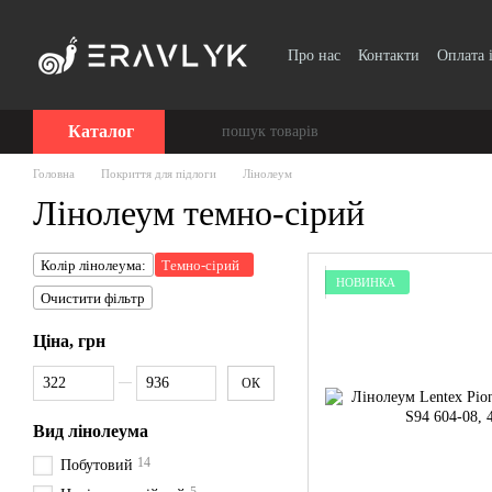
Перейти до основного контенту
Про нас
Контакти
Оплата 
Каталог
Головна
Покриття для підлоги
Лінолеум
Лінолеум темно-сірий
Колір лінолеума:
Темно-сірий
НОВИНКА
Очистити фільтр
Ціна, грн
Від Ціна, грн
До Ціна, грн
ОК
Вид лінолеума
14
Побутовий