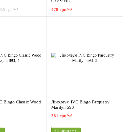
Oak 909D
478 грн/м²
759 грн/м²
C Bingo Classic Wood
Лінолеум IVC Bingo Parquetry
Marilyn 593
381 грн/м²
У
ХІТ ПРОДАЖУ