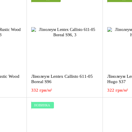
ustic Wood
Лінолеум Lentex Callisto 611-05
Лінолеум Len
Boreal S96
Hugo S37
332 грн/м²
322 грн/м²
НОВИНКА