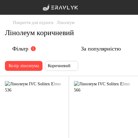
Покриття для підлоги
Лінолеум
Лінолеум коричневий
Фільтр
За популярністю
1
Колір лінолеума
Коричневий