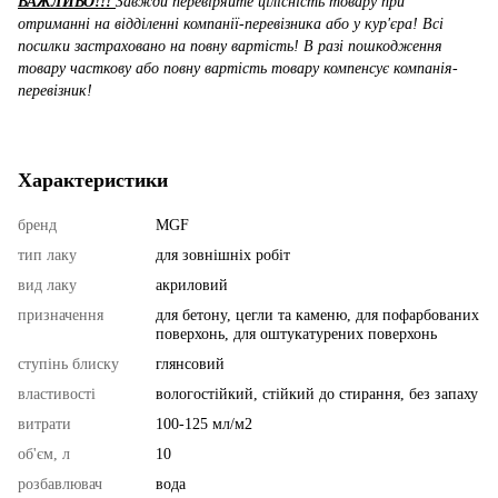
ВАЖЛИВО!!!
Завжди перевіряйте цілісність товару при
отриманні на відділенні компанії-перевізника або у кур'єра! Всі
посилки застраховано на повну вартість! В разі пошкодження
товару часткову або повну вартість товару компенсує компанія-
перевізник!
Характеристики
бренд
MGF
тип лаку
для зовнішніх робіт
вид лаку
акриловий
призначення
для бетону, цегли та каменю, для пофарбованих
поверхонь, для оштукатурених поверхонь
ступінь блиску
глянсовий
властивості
вологостійкий, стійкий до стирання, без запаху
витрати
100-125 мл/м2
об'єм, л
10
розбавлювач
вода