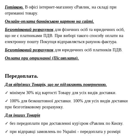
Готівкою.
В офісі інтернет-магазину єРавлик, на складі при
отриманні товару.
Онлайн-оплата банківською картою на сайті.
Безготівковий розрахунок
для фізичних осіб та юридичних осіб,
що не є платниками ПДВ. При виборі такого способу оплати на
електронну пошту Покупця відправляється рахунок-фактура.
Безготівковий розрахунок
для юридичних осіб платників ПДВ.
Оплата при отриманні (Післяплата).
Передоплата.
Для відрізних Товарів, що не підлягають поверненню.
✓ мінімум 30% від вартості Товару для усіх видів доставки.
✓ 100% для безкоштовної доставки. 100% для усіх видів доставки
при безготівковому розрахунку.
Для інших Товарів
✓ без передоплати при доставленні кур'єром єРавлик по Києву.
✓ при відправці замовлень по Україні - передоплата у розмірі