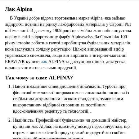
Лак Alpina
В Україні добре відома торговельна марка Alpina, яка займає
лідируючі позиції на ринку лакофарбових матеріалів у Європі, №1
в Німеччині. В далекому 1909 році ця сімейна компанія випустила
першу в світі водорозчинну фарбу Alpinaweiss. За більш ніж 100-
річну історію роботи в галузі виробництва будівельних матеріалів
вона заслужила солідну репутацію. Цілком виправданий вибір
українського споживача, якщо він вирішить в інтернет-магазині
ERAVLYK купити
лак
ALPINA за доступною ціною, диктується
незаперечними перевагами продукції.
Так чому ж саме ALPINA?
Найоптимальніше співвідношення ціна/якість. Турбота про
фінансові можливості широкого кола споживачів поєднана із
стабільним дотриманням високих стандартів, зумовленим
використанням відбірної сировини та постійним
вдосконаленням рецептур та технологій..
Надійність. Професійний будівельник чи домашній майстер,
купивши лак Alpina, на власному досвіді пересвідчується, що
отримав високоякісний продукт, який порадує його своїми
експлуатаційними характеристиками.