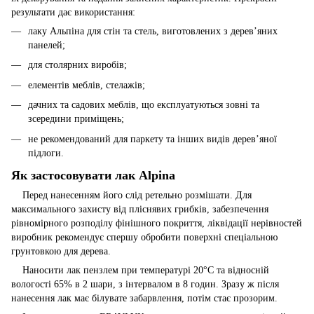
результати дає використання:
лаку Альпіна для стін та стель, виготовлених з дерев’яних
панелей;
для столярних виробів;
елементів меблів, стелажів;
дачних та садових меблів, що експлуатуються зовні та
зсередини приміщень;
не рекомендований для паркету та інших видів дерев’яної
підлоги.
Як застосовувати лак Alpina
Перед нанесенням його слід ретельно розмішати. Для
максимального захисту від пліснявих грибків, забезпечення
рівномірного розподілу фінішного покриття, ліквідації нерівностей
виробник рекомендує спершу обробити поверхні спеціальною
грунтовкою для дерева.
Наносити лак пензлем при температурі 20°С та відносній
вологості 65% в 2 шари, з інтервалом в 8 годин. Зразу ж після
нанесення лак має білувате забарвлення, потім стає прозорим.