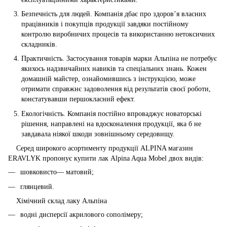
Безпечність для людей. Компанія дбає про здоров’я власних
працівників і покупців продукції завдяки постійному
контролю виробничих процесів та використанню нетоксичних
складників.
Практичність. Застосування товарів марки Альпіна не потребує
якихось надзвичайних навиків та спеціальних знань. Кожен
домашній майстер, ознайомившись з інструкцією, може
отримати справжнє задоволення від результатів своєї роботи,
констатувавши першокласний ефект.
Екологічність. Компанія постійно впроваджує новаторські
рішення, направлені на вдосконалення продукції, яка б не
завдавала ніякої шкоди зовнішньому середовищу.
Серед широкого асортименту продукції ALPINA магазин
ERAVLYK пропонує купити лак Alpina Aqua Mobel двох видів:
шовковисто— матовий;
глянцевий.
Хімічний склад лаку Альпіна
водні дисперсії акрилового сополімеру;