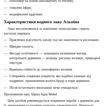
сополімер на основі вінілацетату та етилену;
гліколеві ефіри;
модифікуючі аддитиви.
Характеристики водного лаку Альпіна
Лаки виготовляються за новітніми технологіями і мають
наступні переваги:
Практична відсутність запаху під час нанесення та висихання.
Швидко сохнуть.
Вигідні особливості — залишають незмінним вигляд
натуральної деревини — кольору, рисунку волокон, природної
текстури. .
Відмінна стійкість до атмосферних впливів.
Створюють гладеньке покриття, яке надійно захищає від
подряпин, проникнення вологи,бруду в пори деревини.
Після остаточного висихання легко очищається.
Призначення лаку Alpina Aqua Mobel
Цим засобом рекомендується покривати вироби з деревини для
їх декорування та надання захисних характеристик. Прекрасні