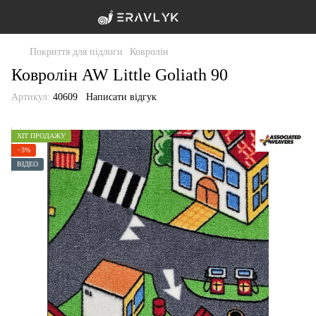
Покриття для підлоги
Ковролін
Ковролін AW Little Goliath 90
Артикул:
40609
Написати відгук
ХІТ ПРОДАЖУ
−3%
ВІДЕО