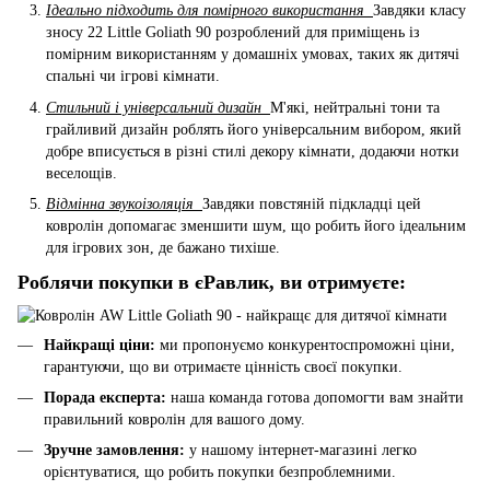
Ідеально підходить для помірного використання
Завдяки класу
зносу 22 Little Goliath 90 розроблений для приміщень із
помірним використанням у домашніх умовах, таких як дитячі
спальні чи ігрові кімнати.
Стильний і універсальний дизайн
М'які, нейтральні тони та
грайливий дизайн роблять його універсальним вибором, який
добре вписується в різні стилі декору кімнати, додаючи нотки
веселощів.
Відмінна звукоізоляція
Завдяки повстяній підкладці цей
ковролін допомагає зменшити шум, що робить його ідеальним
для ігрових зон, де бажано тихіше.
Роблячи покупки в єРавлик, ви отримуєте:
Найкращі ціни:
ми пропонуємо конкурентоспроможні ціни,
гарантуючи, що ви отримаєте цінність своєї покупки.
Порада експерта:
наша команда готова допомогти вам знайти
правильний ковролін для вашого дому.
Зручне замовлення:
у нашому інтернет-магазині легко
орієнтуватися, що робить покупки безпроблемними.