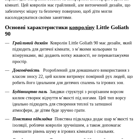
кімнаті. Цей ковролін має грайливий, але витончений дизайн, що
забезпечує міцну та безпечну поверхню, щоб діти могли
насолоджуватися своїми заняттями.
Основні характеристики
ковроліну
Little Goliath
90
Грайливий дизайн
Ковролін Little Goliath 90 має дизайн, який
підходить для дитячої кімнати, з м’якими кольорами та
візерунками, які додають нотку жвавості, не перевантажуючи
простір.
Довговічність
Розроблений для домашнього використання з
класом зносу 22, цей килим витримує помірний рух людей, що
робить його ідеальним для дитячих спалень та ігрових зон.
Будівництво паль
Завдяки структурі з розрізаним ворсом
килим створює відчуття м’якості під ногами. Цей тип ворсу
ідеально підходить для створення теплої та затишної
атмосфери, де дітям буде зручно грати.
Повстяна підкладка
Повстяна підкладка додає шар м’якості та
ізоляції, роблячи ковролін зручнішим, а також допомагає
зменшити рівень шуму в ігрових кімнатах і спальнях.