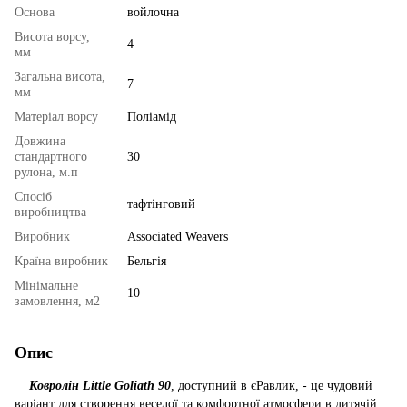
Основа
войлочна
Висота ворсу,
4
мм
Загальна висота,
7
мм
Матеріал ворсу
Поліамід
Довжина
стандартного
30
рулона, м.п
Спосіб
тафтінговий
виробництва
Виробник
Associated Weavers
Країна виробник
Бельгія
Мінімальне
10
замовлення, м2
Опис
Ковролін Little Goliath 90
, доступний в єРавлик, - це чудовий
варіант для створення веселої та комфортної атмосфери в дитячій