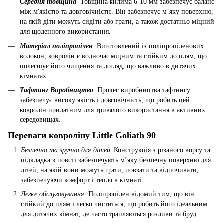
Середня товщина
Товщина килима 6-10 мм забезпечує баланс
між м'якістю та довговічністю. Він забезпечує м’яку поверхню,
на якій діти можуть сидіти або грати, а також достатньо міцний
для щоденного використання.
Матеріал поліпропілен
Виготовлений із поліпропіленових
волокон, ковролін є водночас міцним та стійким до плям, що
полегшує його чищення та догляд, що важливо в дитячих
кімнатах.
Тафтинг Виробництво
Процес виробництва тафтингу
забезпечує високу якість і довговічність, що робить цей
ковролін придатним для тривалого використання в активних
середовищах.
Переваги ковроліну Little Goliath 90
Безпечно та зручно для дітей
Конструкція з різаного ворсу та
підкладка з повсті забезпечують м’яку безпечну поверхню для
дітей, на якій вони можуть грати, повзати та відпочивати,
забезпечуючи комфорт і тепло в кімнаті.
Легке обслуговування
Поліпропілен відомий тим, що він
стійкий до плям і легко чиститься, що робить його ідеальним
для дитячих кімнат, де часто трапляються розливи та бруд.