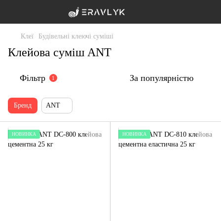
Клеї
Будівельні клеючі суміші
Клейова суміш ANT
Фільтр
За популярністю
1
Бренд
ANT
НОВИНКА
НОВИНКА