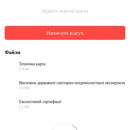
Додайте перший відгук
Написати відгук
Файли
Технічна карта
278 КБ
PDF
Висновок державної санітарно-епідеміологічної експертизи
0.8 МБ
PDF
Екологічний сертифікат
2.1 МБ
PDF