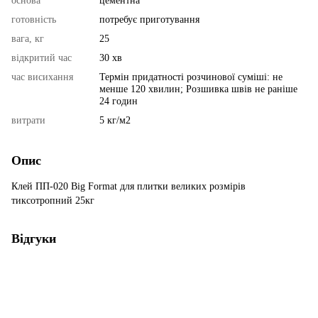
основа
цементна
готовність
потребує приготування
вага, кг
25
відкритий час
30 хв
час висихання
Термін придатності розчинової суміші: не
менше 120 хвилин; Розшивка швів не раніше
24 годин
витрати
5 кг/м2
Опис
Клей ПП-020 Big Format для плитки великих розмірів
тиксотропний 25кг
Відгуки