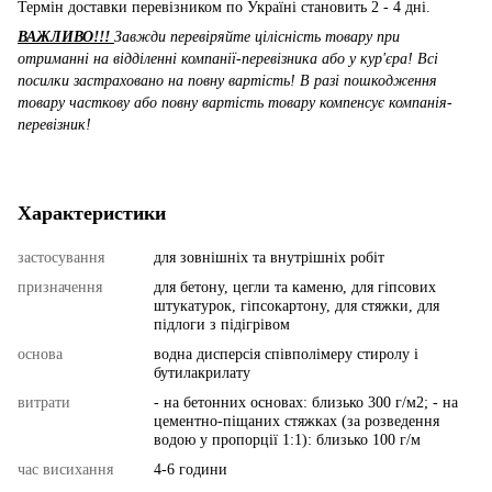
Термін доставки перевізником по Україні становить 2 - 4 дні.
ВАЖЛИВО!!!
Завжди перевіряйте цілісність товару при
отриманні на відділенні компанії-перевізника або у кур'єра! Всі
посилки застраховано на повну вартість! В разі пошкодження
товару часткову або повну вартість товару компенсує компанія-
перевізник!
Характеристики
застосування
для зовнішніх та внутрішніх робіт
призначення
для бетону, цегли та каменю, для гіпсових
штукатурок, гіпсокартону, для стяжки, для
підлоги з підігрівом
основа
водна дисперсія співполімеру стиролу і
бутилакрилату
витрати
- на бетонних основах: близько 300 г/м2; - на
цементно-піщаних стяжках (за розведення
водою у пропорції 1:1): близько 100 г/м
час висихання
4-6 години