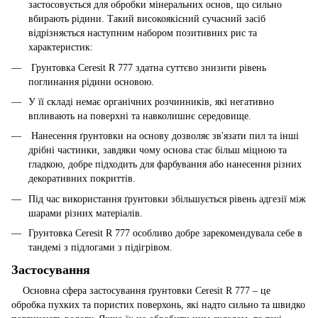
застосовується для обробки мінеральних основ, що сильно
вбирають рідини. Такий високоякісний сучасний засіб
відрізняється наступним набором позитивних рис та
характеристик:
Грунтовка Ceresit R 777 здатна суттєво знизити рівень
поглинання рідини основою.
У її складі немає органічних розчинників, які негативно
впливають на поверхні та навколишнє середовище.
Нанесення ґрунтовки на основу дозволяє зв'язати пил та інші
дрібні частинки, завдяки чому основа стає більш міцною та
гладкою, добре підходить для фарбування або нанесення різних
декоративних покриттів.
Під час використання ґрунтовки збільшується рівень адгезії між
шарами різних матеріалів.
Грунтовка Ceresit R 777 особливо добре зарекомендувала себе в
тандемі з підлогами з підігрівом.
Застосування
Основна сфера застосування ґрунтовки Ceresit R 777 – це
обробка пухких та пористих поверхонь, які надто сильно та швидко