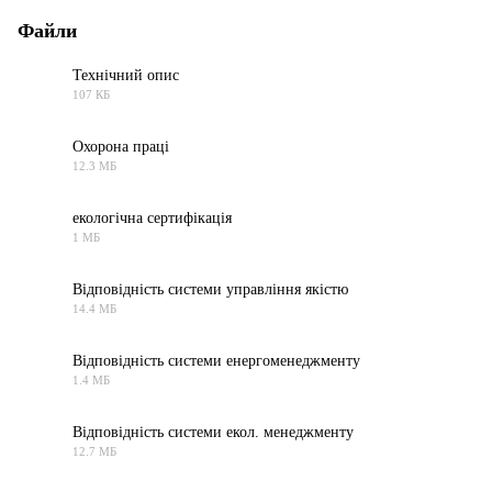
Файли
Технічний опис
107 КБ
PDF
Охорона праці
12.3 МБ
PDF
екологічна сертифікація
1 МБ
PDF
Відповідність системи управління якістю
14.4 МБ
PDF
Відповідність системи енергоменеджменту
1.4 МБ
PDF
Відповідність системи екол. менеджменту
12.7 МБ
PDF