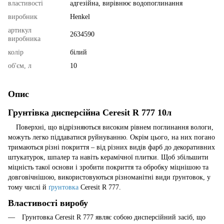
властивості
адгезійна, вирівнює водопоглинання
виробник
Henkel
артикул
2634590
виробника
колір
білий
об'єм, л
10
Опис
Грунтівка дисперсійна Ceresit R 777 10л
Поверхні, що відрізняються високим рівнем поглинання вологи,
можуть легко піддаватися руйнуванню. Окрім цього, на них погано
тримаються різні покриття – від різних видів фарб до декоративних
штукатурок, шпалер та навіть керамічної плитки. Щоб збільшити
міцність такої основи і зробити покриття та обробку міцнішою та
довговічнішою, використовуються різноманітні види ґрунтовок, у
тому числі й
ґрунтовка
Ceresit R 777.
Властивості виробу
Грунтовка Ceresit R 777 являє собою дисперсійний засіб, що