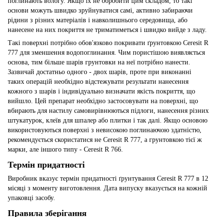
поглинають вологу. Якщо їх не обробити цим складом, то такі
основи можуть швидко зруйнуватися самі, активно забираючи
рідини з різних матеріалів і навколишнього середовища, або
нанесене на них покриття не триматиметься і швидко вийде з ладу.
Такі поверхні потрібно обов'язково покривати ґрунтовкою Ceresit R
777 для зменшення водопоглинання. Чим пористішою виявляється
основа, тим більше шарів грунтовки на неї потрібно нанести.
Зазвичай достатньо одного - двох шарів, проте при виконанні
таких операцій необхідно відстежувати результати нанесення
кожного з шарів і індивідуально визначати якість покриття, що
вийшло. Цей препарат необхідно застосовувати на поверхні, що
вбирають для настилу самовирівнюються підлоги, нанесення різних
штукатурок, клеїв для шпалер або плитки і так далі. Якщо основою
використовуються поверхні з невисокою поглинаючою здатністю,
рекомендується скористатися не Ceresit R 777, а грунтовкою тієї ж
марки, але іншого типу - Ceresit R 766.
Термін придатності
Виробник вказує термін придатності ґрунтування Ceresit R 777 в 12
місяці з моменту виготовлення. Дата випуску вказується на кожній
упаковці засобу.
Правила зберігання