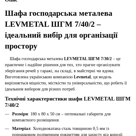
Шафа господарська металева
LEVMETAL ШГМ 7/40/2 –
ідеальний вибір для організації
простору
Шафа господарська металева
LEVMETAL ШГМ 7/30/2
– це
практичне і надійне рішення для тих, хто прагне організувати
зберігання речей у гаражі, на складі, в майстерні чи вдома.
Виготовлена українською компанією
Levmetal
, ця модель
вирізняється міцністю, місткістю та універсальністю, що робить її
ідеальним вибором для різних потреб.
Технічні характеристики
шафи
LEVMETAL ШГМ
7/40/2
Розміри
: 180 х 80 х 50 см – оптимальні габарити для
компактного розміщення.
Матеріал
: Холоднокатана сталь товщиною 0,5 мм із
порошковим полімерним покриттям для захисту від корозії.