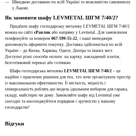
Швидкою доставкою по всій Україні та можливістю самовивозу
у Львові.
Як замовити шафу LEVMETAL ШГМ 7/40/2?
Придбати шафу господарську металеву LEVMETAL ШГМ 7/40/2
можна на сайті
єРавлик
або напряму у Levmetal. Для замовлення
телефонуйте за номером
067-599-55-22
, і наші менеджери
допоможуть оформити покупку. Доставка здійснюється по всій
Україні – до Києва, Харкова, Одеси, Дніпра та інших міст.
Доступні різні способи оплати: на картку, накладений платіж,
безготівковий переказ або готівкою.
Шафа господарська металева
LEVMETAL ШГМ 7/40/2
– це
надійне і практичне рішення для тих, хто хоче організувати простір
із максимальною ефективністю. Її місткість, міцність і
універсальність роблять цю модель ідеальним вибором для гаража,
складу, майстерні чи дому. Замовляйте шафу від Levmetal уже
сьогодні та насолоджуйтеся порядком і зручністю у вашому
господарстві!
Відгуки