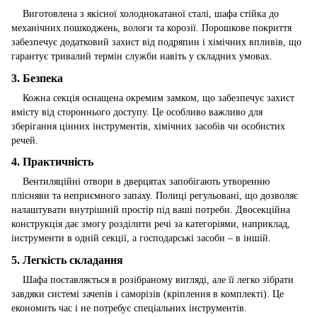
Виготовлена з якісної холоднокатаної сталі, шафа стійка до
механічних пошкоджень, вологи та корозії. Порошкове покриття
забезпечує додатковий захист від подряпин і хімічних впливів, що
гарантує тривалий термін служби навіть у складних умовах.
3.
Безпека
Кожна секція оснащена окремим замком, що забезпечує захист
вмісту від стороннього доступу. Це особливо важливо для
зберігання цінних інструментів, хімічних засобів чи особистих
речей.
4.
Практичність
Вентиляційні отвори в дверцятах запобігають утворенню
плісняви та неприємного запаху. Полиці регульовані, що дозволяє
налаштувати внутрішній простір під ваші потреби. Двосекційна
конструкція дає змогу розділити речі за категоріями, наприклад,
інструменти в одній секції, а господарські засоби – в іншій.
5.
Легкість складання
Шафа поставляється в розібраному вигляді, але її легко зібрати
завдяки системі зачепів і саморізів (кріплення в комплекті). Це
економить час і не потребує спеціальних інструментів.