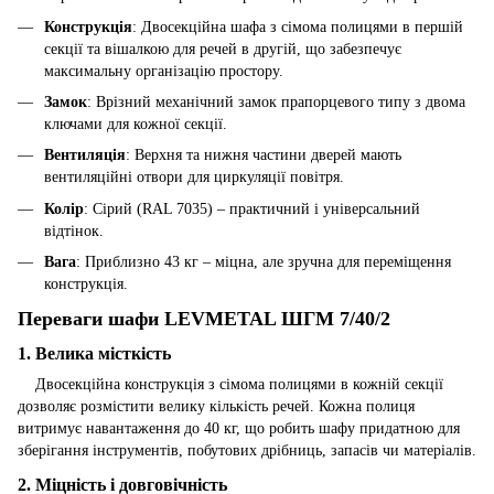
Конструкція
: Двосекційна шафа з сімома полицями в першій
секції та вішалкою для речей в другій, що забезпечує
максимальну організацію простору.
Замок
: Врізний механічний замок прапорцевого типу з двома
ключами для кожної секції.
Вентиляція
: Верхня та нижня частини дверей мають
вентиляційні отвори для циркуляції повітря.
Колір
: Сірий (RAL 7035) – практичний і універсальний
відтінок.
Вага
: Приблизно 43 кг – міцна, але зручна для переміщення
конструкція.
Переваги шафи LEVMETAL ШГМ 7/40/2
1.
Велика місткість
Двосекційна конструкція з сімома полицями в кожній секції
дозволяє розмістити велику кількість речей. Кожна полиця
витримує навантаження до 40 кг, що робить шафу придатною для
зберігання інструментів, побутових дрібниць, запасів чи матеріалів.
2.
Міцність і довговічність