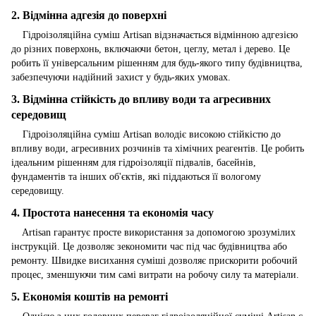
2. Відмінна адгезія до поверхні
Гідроізоляційна суміш Artisan відзначається відмінною адгезією
до різних поверхонь, включаючи бетон, цеглу, метал і дерево. Це
робить її універсальним рішенням для будь-якого типу будівництва,
забезпечуючи надійний захист у будь-яких умовах.
3. Відмінна стійкість до впливу води та агресивних
середовищ
Гідроізоляційна суміш Artisan володіє високою стійкістю до
впливу води, агресивних розчинів та хімічних реагентів. Це робить
ідеальним рішенням для гідроізоляції підвалів, басейнів,
фундаментів та інших об'єктів, які піддаються її вологому
середовищу.
4. Простота нанесення та економія часу
Artisan гарантує просте використання за допомогою зрозумілих
інструкцій. Це дозволяє зекономити час під час будівництва або
ремонту. Швидке висихання суміші дозволяє прискорити робочий
процес, зменшуючи тим самі витрати на робочу силу та матеріали.
5. Економія коштів на ремонті