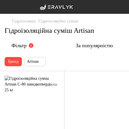
Гідроізоляція
Гідроізоляційні суміші
Гідроізоляційна суміш Artisan
Фільтр
За популярністю
1
Бренд
Artisan