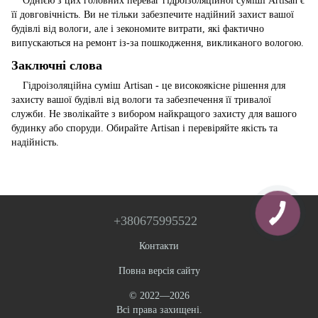
Однією з цих головних переваг гідроізоляційної суміші Artisan є
її довговічність. Ви не тільки забезпечите надійний захист вашої
будівлі від вологи, але і зекономите витрати, які фактично
випускаються на ремонт із-за пошкодження, викликаного вологою.
Заключні слова
Гідроізоляційна суміш Artisan - це високоякісне рішення для
захисту вашої будівлі від вологи та забезпечення її тривалої
служби. Не зволікайте з вибором найкращого захисту для вашого
будинку або споруди. Обирайте Artisan і перевіряйте якість та
надійність.
+380675995522
Контакти
Повна версія сайту
© 2022—2026
Всі права захищені.