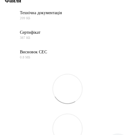
Файли
Технічна документація
209 КБ
PDF
Сертифікат
387 КБ
PDF
Висновок СЕС
0.8 МБ
PDF