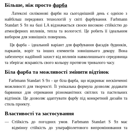
Більше, ніж просто
фарба
Латексні силіконові фарби на сьогоднішній день є однією з
найбільш передових технологій у світі фарбування. Farbmann
Standart S 9л на базі LA відзначається своєю високою стійкістю до
атмосферних впливів, тепла та вологості. Це робить її ідеальним
вибором для зовнішніх поверхонь.
Ця фарба - ідеальний варіант для фарбування фасадів будинків,
парканів, воріт та інших елементів зовнішнього декору. Вона
забезпечує надійний захист від впливів навколишнього середовища
та зберігає яскравість свого кольору протягом тривалого часу.
Біла фарба та можливості змінити відтінок
Farbmann Standart S 9л - це біла фарба, що відкриває нескінченні
можливості для творчості. Її унікальна формула дозволяє додавати
барвники для отримання різноманітних світлих та пастельних
відтінків. Це дозволяє адаптувати фарбу під конкретний дизайн та
стиль проекту.
Властивості та застосування
Стійкість до погодних умов. Farbmann Standart S 9л має
відмінну стійкість до ультрафіолетового випромінювання та