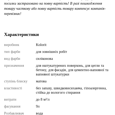
посилки застраховано на повну вартість! В разі пошкодження
товару часткову або повну вартість товару компенсує компанія-
перевізник!
Характеристики
виробник
Kolorit
тип фарби
для зовнішніх робіт
вид фарби
силіконова
призначення
для оштукатурених поверхонь, для цегли та
бетону, для фасадів, для цементно-вапняної та
вапняної штукатурки
ступінь блиску
матова
властивості
без запаху, швидковисихаюча, гіпоалергенна,
стійка до вологого стирання
витрати
до 8 м²/л
фасування
9л
Розбавлювач
вода