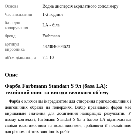
Основа
Водна дисперсія акрилатного сополімеру
Час висихання
1-2 години
база для
LА - біла
колорування
бренд
Farbmann
артикул
4823046204623
виробника
об'єм діапазон, л
7,1-10
Опис
Фарба Farbmann Standart S 9л (база LA):
технічний опис та вигоди великого об'єму
Фарба є ключовим інгредієнтом для створення приголомшливих і
довговічних образів на поверхнях. Вибір правильної фарби має
вирішальне значення для досягнення найкращих результатів. У
цьому контексті, Farbmann Standart S 9л з базою LA відзначається
своїми властивостями та можливостями, зробляючи її незамінною
для різноманітних зовнішніх робіт.