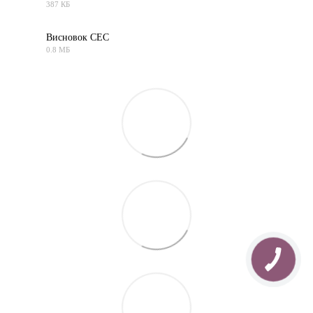
387 КБ
PDF
Висновок СЕС
0.8 МБ
PDF