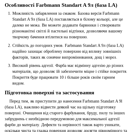
Особливості Farbmann Standart A 9л (база LA)
Можливість забарвлення за смаком. Базова версія Farbmann
Standart A 9л (база LA) поставляється в білому кольорі, але це
далеко не межа. Ви можете додавати барвники і створювати
різноманітні світлі й пастельні відтінки, дозволяючи вашому
творчому бачення втілитися на поверхню.
Стійкість до погодних умов. Farbmann Standart A 9л (база LA)
надійно захищає оброблену поверхню від впливу зовнішніх
факторів, таких як сонячне випромінювання, дощ і мороз.
Високий рівень адгезії. Фарба має відмінну адгезію до різних
матеріалів, що дозволяє їй забезпечити міцне і стійке покриття.
Покриття буде працювати 10 і більше років своїм гарним
видом.
Підготовка поверхні та застосування
Перед тим, як приступити до нанесення Farbmann Standart A 9l
(база LA), важливо відвести деякий час на щільну підготовку
поверхні. Очищення від старого фарбування, бруду, пилу та інших
забруднень є необхідною передумовою для максимальної адгезії
фарби до матеріалу. Дефекти та нерівності також варто уникати,
оскільки чиста та гладка поверхня дозволяє досягти рівномірного та