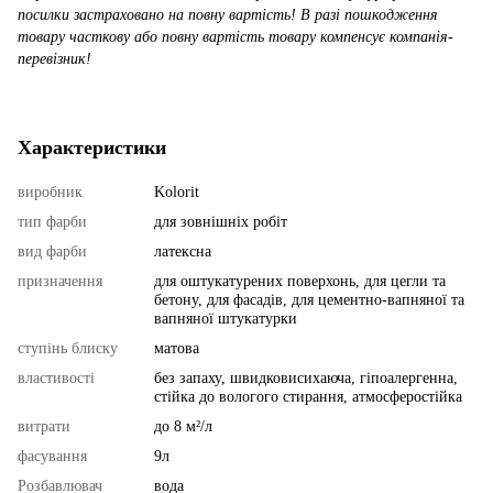
посилки застраховано на повну вартість! В разі пошкодження
товару часткову або повну вартість товару компенсує компанія-
перевізник!
Характеристики
виробник
Kolorit
тип фарби
для зовнішніх робіт
вид фарби
латексна
призначення
для оштукатурених поверхонь, для цегли та
бетону, для фасадів, для цементно-вапняної та
вапняної штукатурки
ступінь блиску
матова
властивості
без запаху, швидковисихаюча, гіпоалергенна,
стійка до вологого стирання, атмосферостійка
витрати
до 8 м²/л
фасування
9л
Розбавлювач
вода