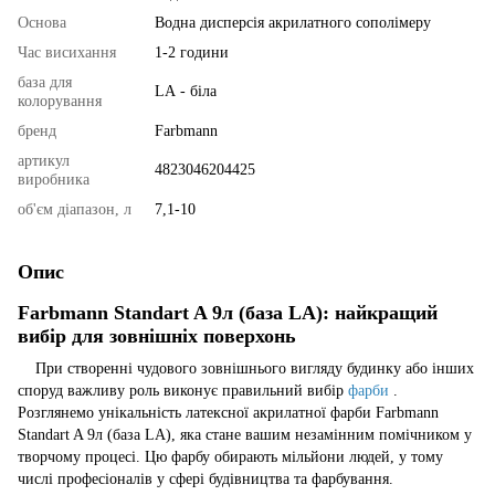
Основа
Водна дисперсія акрилатного сополімеру
Час висихання
1-2 години
база для
LА - біла
колорування
бренд
Farbmann
артикул
4823046204425
виробника
об'єм діапазон, л
7,1-10
Опис
Farbmann Standart A 9л (база LA): найкращий
вибір для зовнішніх поверхонь
При створенні чудового зовнішнього вигляду будинку або інших
споруд важливу роль виконує правильний вибір
фарби
.
Розглянемо унікальність латексної акрилатної фарби Farbmann
Standart A 9л (база LA), яка стане вашим незамінним помічником у
творчому процесі. Цю фарбу обирають мільйони людей, у тому
числі професіоналів у сфері будівництва та фарбування.