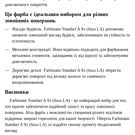
довговічного покриття.
Ця фарба є ідеальним вибором для різних
зовнішніх поверхонь
Фасади будівель. Farbmann Standart A 9л (база LA) допоможе
оновити зовнішній вигляд будівлі, забезпечивши їм стійкість та
естетичність.
Металеві конструкції. Вона відмінно підходить для фарбування
металевих елементів, захищаючи їх від корозії та забезпечуючи
довговічність.
Дерев'яні деталі. Farbmann Standart A 9л (база LA) зберегти
дерев'яні поверхні від впливу вологи та сонячного
випромінювання.
Висновки
Farbmann Standart A 9л (база LA) - це найкращий вибір для тих,
хто прагне забезпечити надійний захист та красу зовнішніх
поверхонь. Біла фарба з можливістю створення різних відтінків
відкриває широкі горизонти для вашої творчості. Оберіть Farbmann
Standart A 9л (база LA) та надайте своєму проекту бездоганний
вигляд.