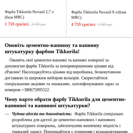
Фарба Tikkurila Novasil 2,7 л
Фарба Tikkurila Novasil 9 л (база
(база MRС)
MRС)
1 759 грн/шт.
2 199 грн
4 759 грн/шт.
5 949 грн
Оновіть цементно-вапняну та вапняну
штукатурку фарбою Tikkurila!
Оживіть свої цементно-вапняні та вапняні поверхні за
допомогою
фарби
Tikkurila за неперевершеними цінами від
єРавлик! Насолоджуйтесь цінами від виробника, безкоштовною
доставкою та широким вибором кольорів. Скористайтеся
спеціальними акціями та знижками, зателефонувавши зараз за
номером +380675995522.
Чому варто обрати фарбу Tikkurila для цементно-
вапняної та вапняної штукатурки?
Чудова адгезія та довговічність:
Фарба Tikkurila спеціально
розроблена для адгезії до цементно-вапняних і вапняних
штукатурних поверхонь, забезпечуючи виняткову міцність і
тривалий захист. Попрощайтеся з лущенням і відшаровуванням