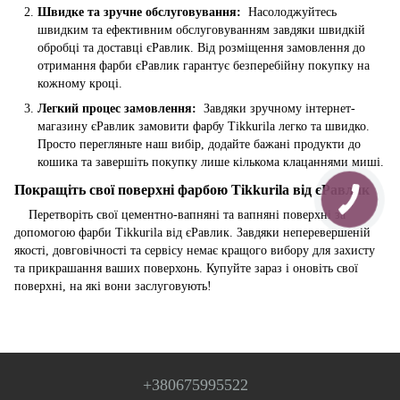
Швидке та зручне обслуговування:
Насолоджуйтесь
швидким та ефективним обслуговуванням завдяки швидкій
обробці та доставці єРавлик. Від розміщення замовлення до
отримання фарби єРавлик гарантує безперебійну покупку на
кожному кроці.
Легкий процес замовлення:
Завдяки зручному інтернет-
магазину єРавлик замовити фарбу Tikkurila легко та швидко.
Просто перегляньте наш вибір, додайте бажані продукти до
кошика та завершіть покупку лише кількома клацаннями миші.
Покращіть свої поверхні фарбою Tikkurila від єРавлик
Перетворіть свої цементно-вапняні та вапняні поверхні за
допомогою фарби Tikkurila від єРавлик. Завдяки неперевершеній
якості, довговічності та сервісу немає кращого вибору для захисту
та прикрашання ваших поверхонь. Купуйте зараз і оновіть свої
поверхні, на які вони заслуговують!
+380675995522