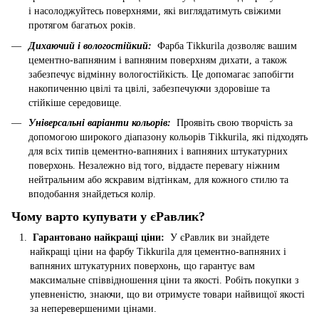
і насолоджуйтесь поверхнями, які виглядатимуть свіжими
протягом багатьох років.
Дихаючий і вологостійкий:
Фарба Tikkurila дозволяє вашим
цементно-вапняним і вапняним поверхням дихати, а також
забезпечує відмінну вологостійкість. Це допомагає запобігти
накопиченню цвілі та цвілі, забезпечуючи здоровіше та
стійкіше середовище.
Універсальні варіанти кольорів:
Проявіть свою творчість за
допомогою широкого діапазону кольорів Tikkurila, які підходять
для всіх типів цементно-вапняних і вапняних штукатурних
поверхонь. Незалежно від того, віддаєте перевагу ніжним
нейтральним або яскравим відтінкам, для кожного стилю та
вподобання знайдеться колір.
Чому варто купувати у єРавлик?
Гарантовано найкращі ціни:
У єРавлик ви знайдете
найкращі ціни на фарбу Tikkurila для цементно-вапняних і
вапняних штукатурних поверхонь, що гарантує вам
максимальне співвідношення ціни та якості. Робіть покупки з
упевненістю, знаючи, що ви отримуєте товари найвищої якості
за неперевершеними цінами.