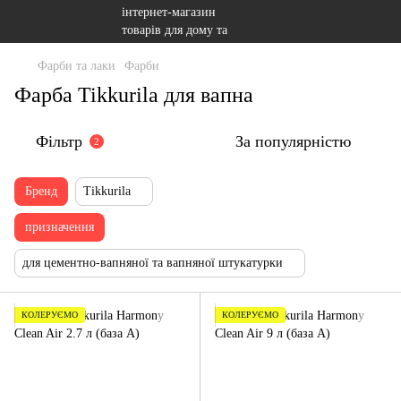
Фарби та лаки
Фарби
Фарба Tikkurila для вапна
Фільтр
За популярністю
2
Бренд
Tikkurila
призначення
для цементно-вапняної та вапняної штукатурки
КОЛЕРУЄМО
КОЛЕРУЄМО