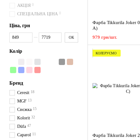
0
АКЦІЯ
0
СПЕЦІАЛЬНА ЦІНА
Фарба Tikkurila Joker 0
Ціна, грн
A)
Від Ціна, грн
До Ціна, грн
979 грн/шт.
ОК
Колір
КОЛЕРУЄМО
Бренд
18
Ceresit
13
MGF
15
Снєжка
32
Kolorit
47
Düfa
11
Caparol
Фарба Tikkurila Joker 2