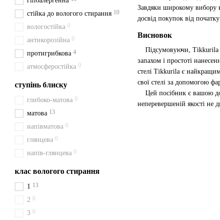
гіпоалергенна
Завдяки широкому вибору к
10
стійка до вологого стирання
досвід покупок від початку
0
вологостійка
Висновок
0
антикорозійна
Підсумовуючи, Tikkurila C
4
протигрибкова
запахом і простоті нанесен
0
атмосферостійка
стелі Tikkurila є найкращи
свої стелі за допомогою фар
ступінь блиску
Цей посібник є вашою доро
0
глибоко-матова
неперевершеній якості не ди
13
матова
0
напівматова
0
глянцева
0
напів-глянцева
клас вологого стирання
13
1
0
2
0
3