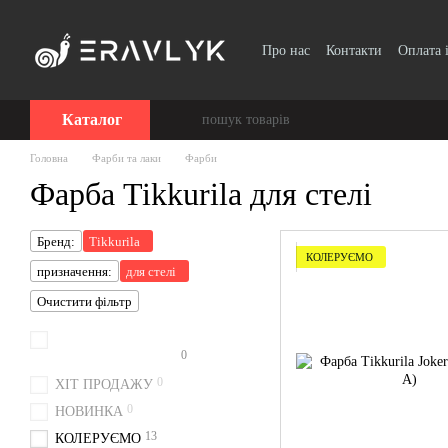
Перейти до основного контенту
Про нас
Контакти
Оплата 
Каталог
Головна
Фарби та лаки
Фарби
Фарба Tikkurila для стелі
Бренд:
Tikkurila
КОЛЕРУЄМО
призначення:
для стелі
Очистити фільтр
0
Колоруємо безкоштовно
0
ХІТ ПРОДАЖУ
0
НОВИНКА
13
КОЛЕРУЄМО