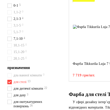
5
0-1
0
1,1-2
4
2,1-3
0
3,1-5
0
5,1-7
4
7,1-10
0
10,1-15
0
15,1-20
0
20,1-25
Фарба Tikkurila Luja 7 
призначення
0
7 719 грн/шт.
дла ванної кімнати
13
для стелі
22
для дитячої кімнати
Фарба для стелі T
3
для даху
для оштукатурених
У сфері дизайну інтер’єру
26
поверхонь
відповідних матеріалів. Ti