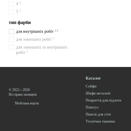
0
4
0
5
тип фарби
13
для внутрішніх робіт
0
для зовнішніх робіт
для зовнішніх та внутрішніх
0
робіт
Каталог
Сейфи
© 2022—2026
Шафи металеві
Всі права захищені.
Покриття для підлоги
Мобільна версія
Плінтус
Панелі для стін
Технічна тканина