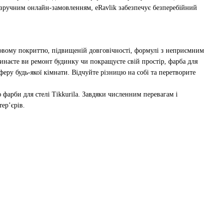
зручним онлайн-замовленням, eRavlik забезпечує безперебійний
удовому покриттю, підвищеній довговічності, формулі з неприємним
чинаєте ви ремонт будинку чи покращуєте свій простір, фарба для
еру будь-якої кімнати. Відчуйте різницю на собі та перетворите
арби для стелі Tikkurila. Завдяки численним перевагам і
тер’єрів.