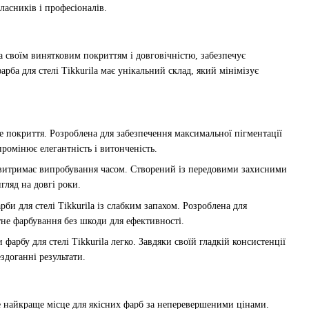
ласників і професіоналів.
ма своїм винятковим покриттям і довговічністю, забезпечує
рба для стелі Tikkurila має унікальний склад, який мінімізує
не покриття. Розроблена для забезпечення максимальної пігментації
ромінює елегантність і витонченість.
la витримає випробування часом. Створений із передовими захисними
гляд на довгі роки.
 для стелі Tikkurila із слабким запахом. Розроблена для
не фарбування без шкоди для ефективності.
фарбу для стелі Tikkurila легко. Завдяки своїй гладкій консистенції
здоганні результати.
ше найкраще місце для якісних фарб за неперевершеними цінами.