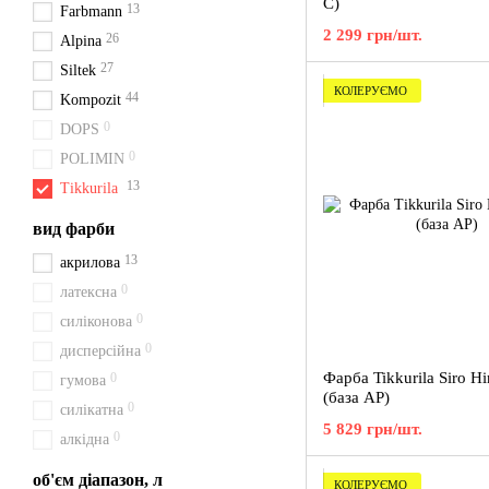
C)
13
Farbmann
2 299 грн/шт.
26
Alpina
27
Siltek
КОЛЕРУЄМО
44
Kompozit
0
DOPS
0
POLIMIN
13
Tikkurila
вид фарби
13
акрилова
0
латексна
0
силіконова
0
дисперсійна
Фарба Tikkurila Siro H
0
гумова
(база AР)
0
силікатна
5 829 грн/шт.
0
алкідна
об'єм діапазон, л
КОЛЕРУЄМО