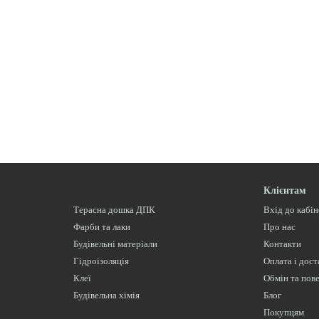
Клієнтам
Терасна дошка ДПК
Вхід до кабі
Фарби та лаки
Про нас
Будівельні матеріали
Контакти
Гідроізоляція
Оплата і дост
Клеї
Обмін та пов
Будівельна хімія
Блог
Покупцям