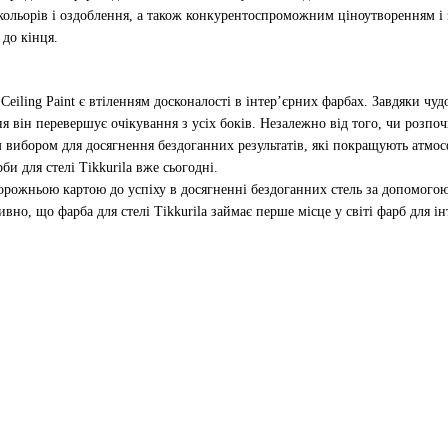
ольорів і оздоблення, а також конкурентоспроможним ціноутворенням і 
 до кінця.
eiling Paint є втіленням досконалості в інтер’єрних фарбах. Завдяки ч
ня він перевершує очікування з усіх боків. Незалежно від того, чи розпо
м вибором для досягнення бездоганних результатів, які покращують атмосф
би для стелі Tikkurila вже сьогодні.
жньою картою до успіху в досягненні бездоганних стель за допомогою ф
вно, що фарба для стелі Tikkurila займає перше місце у світі фарб для ін