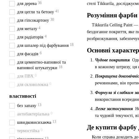
36
для дерева
стелі Tikkurila, досліджує
41
для цегли та бетону
Розуміння фарби 
30
для гіпсокартону
Tikkurila Ceiling Paint — 
4
для металу
бездоганне покриття, яке п
4
для радіаторів
розбризкування, забезпечую
18
для шпалер під фарбування
Основні характер
6
для фасадів
Чудове покриття
Одн
для цементно-вапняної та
в кожному штриху, ця 
18
вапняної штукатурки
0
для ПВХ
Покращена довговічн
речовинами, він протис
0
для скловолокна
Формула зі слабким 
властивості
використання всередин
13
без запаху
Легке застосування
Н
0
антибактеріальна
та чудовій текучості, 
13
швидковисихаюча
Де купити фарбу д
0
термостійка
Коли справа доходить до п
13