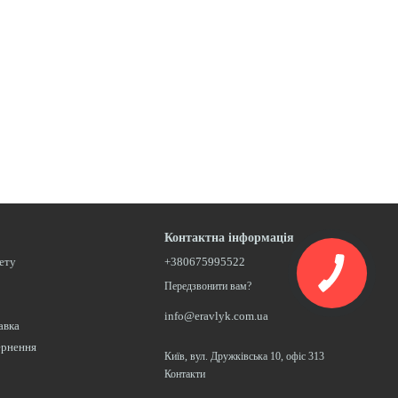
Контактна інформація
нету
+380675995522
Передзвонити вам?
info@eravlyk.com.ua
авка
ернення
Київ, вул. Дружківська 10, офіс 313
Контакти