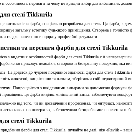
мо її особливості, переваги та чому це кращий вибір для вибагливих домов
для стелі Tikkurila
це високоякісна фарба, спеціально розроблена для стель. Ця фарба, відо
окращує загальну естетику будь-якого приміщення. Створена з точністю фа
чи гладке нанесення та щоразу професійні результати.
истики та переваги фарби для стелі Tikkurila
ією з видатних особливостей фарби для стелі Tikkurila є її непереверше
фарба легко приховує недоліки, створюючи бездоганну поверхню, яка вип
ість
На додаток до чудової покривної здатності фарба для стелі Tikkuri
тоїть жовтизні, вицвітанню та плямам, зберігаючи свій первозданний ви
запахом
Попрощайтеся з шкідливими випарами за допомогою формули фарби
і приміщень, ця фарба виділяє мінімальний запах, забезпечуючи комфорт
езалежно від того, чи ви досвідчений професіонал, чи ентузіаст, наносити 
він легко ковзає по поверхнях, забезпечуючи безпроблемне нанесення та бе
ля стелі Tikkurila
ридбання фарби для стелі Tikkurila, шукайте не далі, ніж eRavlik – ва