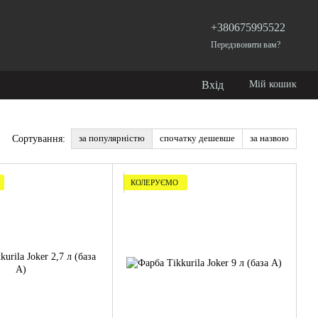
+380675995522
Передзвонити вам?
Вхід
Мій кошик
за популярністю
спочатку дешевше
за назвою
Сортування:
КОЛЕРУЄМО