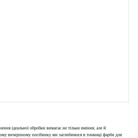
ння ідеальної обробки вимагає не тільки вміння, але й
У цьому вичерпному посібнику ми заглибимося в тонкощі
фарби
для