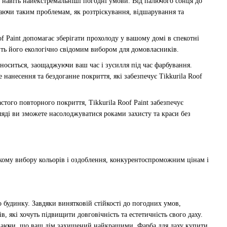
 навіть найекстремальніші погодні умови. Від палючого сонця до
аючи таким проблемам, як розтріскування, відшарування та
f Paint допомагає зберігати прохолоду у вашому домі в спекотні
ить його екологічно свідомим вибором для домовласників.
 наноситься, заощаджуючи ваш час і зусилля під час фарбування.
 нанесення та бездоганне покриття, які забезпечує Tikkurila Roof
стого повторного покриття, Tikkurila Roof Paint забезпечує
яді ви зможете насолоджуватися роками захисту та краси без
кому вибору кольорів і оздоблення, конкурентоспроможним цінам і
 будинку. Завдяки винятковій стійкості до погодних умов,
, які хочуть підвищити довговічність та естетичність свого даху.
 знаючи, що ваш дім захищений найкращими. Фарба для даху купити.