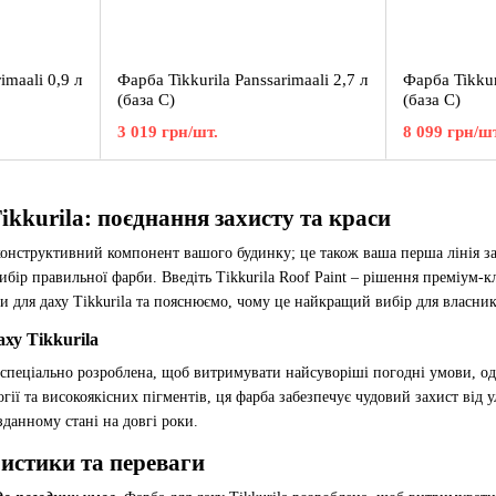
imaali 0,9 л
Фарба Tikkurila Panssarimaali 2,7 л
Фарба Tikkur
(база С)
(база С)
3 019 грн/шт.
8 099 грн/шт
ikkurila: поєднання захисту та краси
нструктивний компонент вашого будинку; це також ваша перша лінія захи
вибір правильної
фарби
. Введіть Tikkurila Roof Paint – рішення преміум-
 для даху Tikkurila та пояснюємо, чому це найкращий вибір для власникі
ху Tikkurila
спеціально розроблена, щоб витримувати найсуворіші погодні умови, о
огії та високоякісних пігментів, ця фарба забезпечує чудовий захист від
данному стані на довгі роки.
истики та переваги