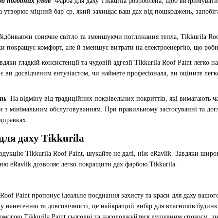
до погодних умов
Фарба для даху Tikkurila розроблена, щоб витримувати
 утворює міцний бар’єр, який захищає ваш дах від пошкоджень, запобіг
Відбиваючи сонячне світло та зменшуючи поглинання тепла, Tikkurila Roo
льки покращує комфорт, але й зменшує витрати на електроенергію, що роб
вдяки гладкій консистенції та чудовій адгезії Tikkurila Roof Paint легко
 є ви досвідченим ентузіастом, чи наймете професіонала, ви оціните легке
сть
На відміну від традиційних покрівельних покриттів, які вимагають ча
 з мінімальним обслуговуванням. При правильному застосуванні та догл
дправках.
для даху Tikkurila
кцію Tikkurila Roof Paint, шукайте не далі, ніж eRavlik. Завдяки широ
ю eRavlik дозволяє легко покращити дах фарбою Tikkurila.
of Paint пропонує ідеальне поєднання захисту та краси для даху вашого
у нанесенню та довговічності, це найкращий вибір для власників будинків
опомогою Tikkurila Paint сьогодні та насолоджуйтеся душевним спокоєм,