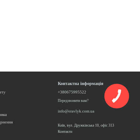
Контактна інформація
нету
+380675995522
Передзвонити вам?
info@eravlyk.com.ua
авка
ернення
Київ, вул. Дружківська 10, офіс 313
Контакти