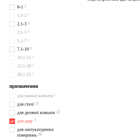
1
0-1
0
1,1-2
1
2,1-3
0
3,1-5
0
5,1-7
1
7,1-10
0
10,1-15
0
15,1-20
0
20,1-25
призначення
0
дла ванної кімнати
13
для стелі
22
для дитячої кімнати
3
для даху
для оштукатурених
26
поверхонь