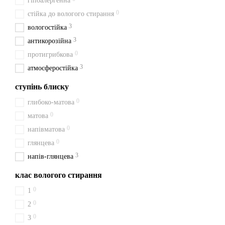
гіпоалергенна
0
стійка до вологого стирання
3
вологостійка
3
антикорозійна
0
протигрибкова
3
атмосферостійка
ступінь блиску
0
глибоко-матова
0
матова
0
напівматова
0
глянцева
3
напів-глянцева
клас вологого стирання
0
1
0
2
0
3