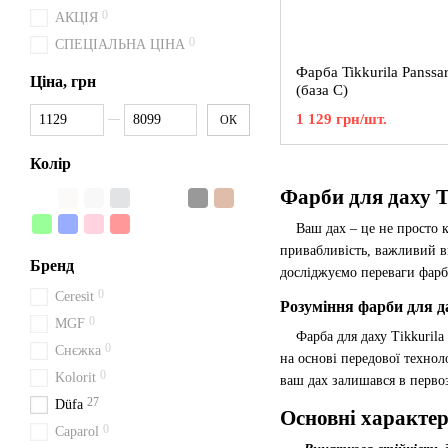
0
АКЦІЯ
0
СПЕЦІАЛЬНА ЦІНА
Фарба Tikkurila Panssar
Ціна, грн
(база С)
Від Ціна, грн
До Ціна, грн
1 129 грн/шт.
ОК
Колір
Фарби для даху T
Ваш дах – це не просто ко
привабливість, важливий 
Бренд
досліджуємо переваги фарби
0
Ceresit
Розуміння фарби для да
0
MGF
Фарба для даху Tikkurila 
0
Снєжка
на основі передової технол
0
Kolorit
ваш дах залишався в первоз
27
Düfa
Основні характер
0
Caparol