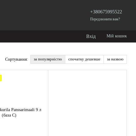
+380675995522
Передзвонити вам?
Вхід
Мій кошик
за популярністю
спочатку дешевше
за назвою
Сортування: