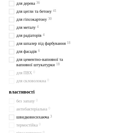
36
для дерева
41
для цегли та бетону
30
для гіпсокартону
4
для металу
4
для радіаторів
18
для шпалер під фарбування
6
для фасадів
для цементно-вапняної та
18
вапняної штукатурки
0
для ПВХ
0
для скловолокна
властивості
0
без запаху
0
антибактеріальна
3
швидковисихаюча
0
термостійка
0