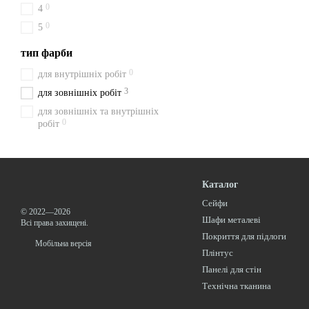
0
4
0
5
тип фарби
0
для внутрішніх робіт
3
для зовнішніх робіт
для зовнішніх та внутрішніх
0
робіт
Каталог
Сейфи
© 2022—2026
Шафи металеві
Всі права захищені.
Покриття для підлоги
Мобільна версія
Плінтус
Панелі для стін
Технічна тканина