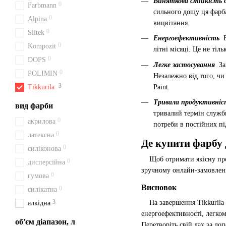
Виняткова стійкість 
0
Farbmann
сильного дощу ця фарба
0
Alpina
вицвітання.
0
Siltek
Енергоефективність
0
Kompozit
літні місяці. Це не ті
0
DOPS
Легке застосування
За
0
POLIMIN
Незалежно від того, чи
3
Paint.
Tikkurila
Тривала продуктивні
вид фарби
тривалий термін служби
0
акрилова
потреби в постійних пі
0
латексна
Де купити фарбу 
0
силіконова
Щоб отримати якісну проду
0
дисперсійна
зручному онлайн-замовленн
0
гумова
Висновок
0
силікатна
3
На завершення Tikkurila Ro
алкідна
енергоефективності, легком
об'єм діапазон, л
Перетворіть свій дах за д