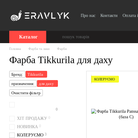
Перейти до основного контенту
Про нас
Контакти
Оплата 
Каталог
Головна
Фарби та лаки
Фарби
Фарба Tikkurila для даху
Бренд:
Tikkurila
КОЛЕРУЄМО
призначення:
для даху
Очистити фільтр
0
Колоруємо безкоштовно
0
ХІТ ПРОДАЖУ
0
НОВИНКА
3
КОЛЕРУЄМО