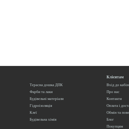
Клієнтам
Терасна дошка ДПК
Вхід до кабі
Фарби та лаки
Про нас
Будівельні матеріали
Контакти
Гідроізоляція
Оплата і дост
Клеї
Обмін та пов
Будівельна хімія
Блог
Покупцям