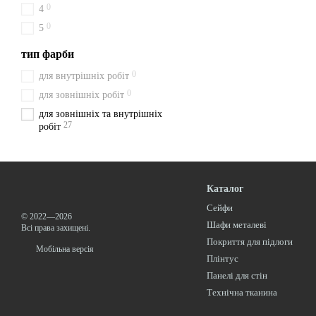
0
4
0
5
тип фарби
0
для внутрішніх робіт
0
для зовнішніх робіт
для зовнішніх та внутрішніх
27
робіт
Каталог
Сейфи
© 2022—2026
Шафи металеві
Всі права захищені.
Покриття для підлоги
Мобільна версія
Плінтус
Панелі для стін
Технічна тканина