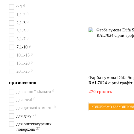
9
0-1
0
1,1-2
9
2,1-3
0
3,1-5
0
5,1-7
9
7,1-10
0
10,1-15
0
15,1-20
0
20,1-25
Фарба гумова Düfa Sup
призначення
RAL7024 сірий графіт 
0
270 грн/шт.
дла ванної кімнати
0
для стелі
КОЛОРУЄМО БЕЗКОШТОВ
0
для дитячої кімнати
27
для даху
для оштукатурених
27
поверхонь