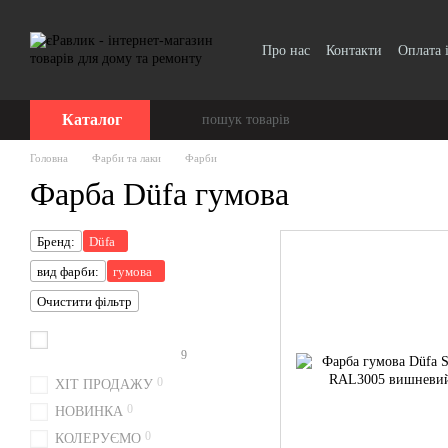
Перейти до основного контенту
Про нас
Контакти
Оплата 
Каталог
Головна
Фарби та лаки
Фарби
Фарба Düfa гумова
Бренд:
Düfa
вид фарби:
гумова
Очистити фільтр
9
Колоруємо безкоштовно
0
ХІТ ПРОДАЖУ
0
НОВИНКА
0
КОЛЕРУЄМО