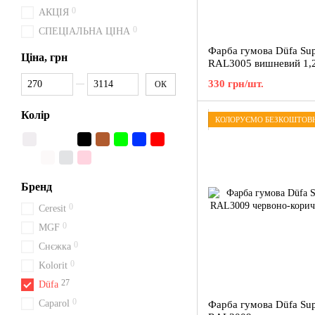
0
АКЦІЯ
0
СПЕЦІАЛЬНА ЦІНА
Фарба гумова Düfa Sup
Ціна, грн
RAL3005 вишневий 1,2
Від Ціна, грн
До Ціна, грн
330 грн/шт.
ОК
Колір
КОЛОРУЄМО БЕЗКОШТОВ
Бренд
0
Ceresit
0
MGF
0
Снєжка
0
Kolorit
27
Düfa
0
Caparol
Фарба гумова Düfa Sup