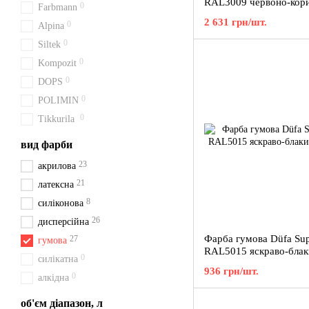
RAL3009 червоно-кор
0
Farbmann
кг
2 631 грн/шт.
0
Alpina
0
Siltek
0
Kompozit
0
DOPS
0
POLIMIN
0
Tikkurila
вид фарби
23
акрилова
21
латексна
8
силіконова
26
дисперсійна
Фарба гумова Düfa Sup
27
гумова
RAL5015 яскраво-блак
0
силікатна
кг
936 грн/шт.
0
алкідна
об'єм діапазон, л