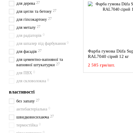
27
для дерева
27
для цегли та бетону
27
для гіпсокартону
27
для металу
0
для радіаторів
0
для шпалер під фарбування
27
Фарба гумова Düfa Sup
для фасадів
RAL7040 сірий 12 кг
для цементно-вапняної та
27
вапняної штукатурки
2 505 грн/шт.
0
для ПВХ
0
для скловолокна
властивості
27
без запаху
0
антибактеріальна
27
швидковисихаюча
0
термостійка
0