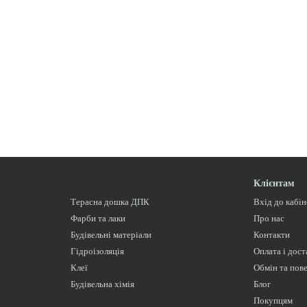
Клієнтам
Терасна дошка ДПК
Вхід до кабі
Фарби та лаки
Про нас
Будівельні матеріали
Контакти
Гідроізоляція
Оплата і дост
Клеї
Обмін та пов
Будівельна хімія
Блог
Покупцям