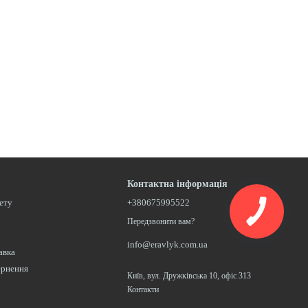
Контактна інформація
нету
+380675995522
Передзвонити вам?
info@eravlyk.com.ua
авка
ернення
Київ, вул. Дружківська 10, офіс 313
Контакти