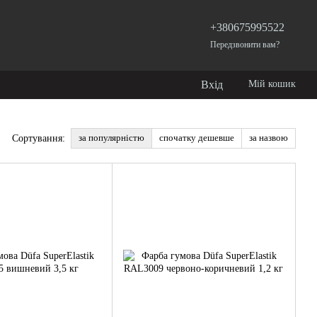
+380675995522
Передзвонити вам?
Вхід
Мій кошик
за популярністю
спочатку дешевше
за назвою
Сортування: