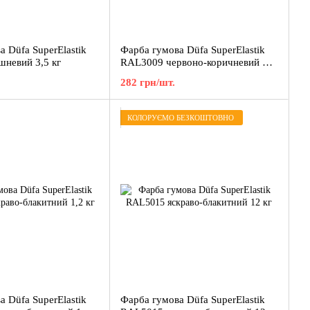
 Düfa SuperElastik
Фарба гумова Düfa SuperElastik
невий 3,5 кг
RAL3009 червоно-коричневий 1,2
кг
282 грн/шт.
КОЛОРУЄМО БЕЗКОШТОВНО
 Düfa SuperElastik
Фарба гумова Düfa SuperElastik