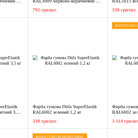
ичневий 12
RAL3009 червоно-коричневий 3,5
RAL5015 яск
кг
кг
792 грн/шт.
330 грн/шт.
КОЛОРУЄМО 
erElastik
Фарба гумова Düfa SuperElastik
Фарба гумова
итний 3,5
RAL6002 зелений 1,2 кг
RAL6002 зел
330 грн/шт.
3 114 грн/шт
КОЛОРУЄМО БЕЗКОШТОВНО