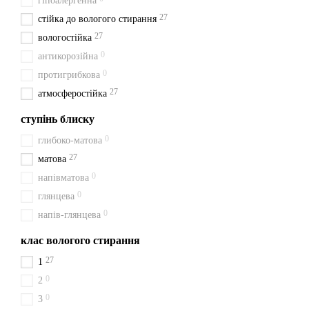
гіпоалергенна
27
стійка до вологого стирання
27
вологостійка
0
антикорозійна
0
протигрибкова
27
атмосферостійка
ступінь блиску
0
глибоко-матова
27
матова
0
напівматова
0
глянцева
0
напів-глянцева
клас вологого стирання
27
1
0
2
0
3