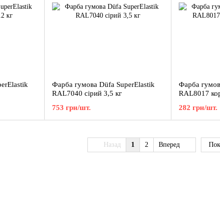
erElastik
Фарба гумова Düfa SuperElastik
Фарба гумова
RAL7040 сірий 3,5 кг
RAL8017 кор
753 грн/шт.
282 грн/шт.
Назад
1
2
Вперед
Пок