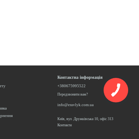
Контактна інформація
нету
+380675995522
Передзвонити вам?
info@eravlyk.com.ua
авка
ернення
Київ, вул. Дружківська 10, офіс 313
Контакти