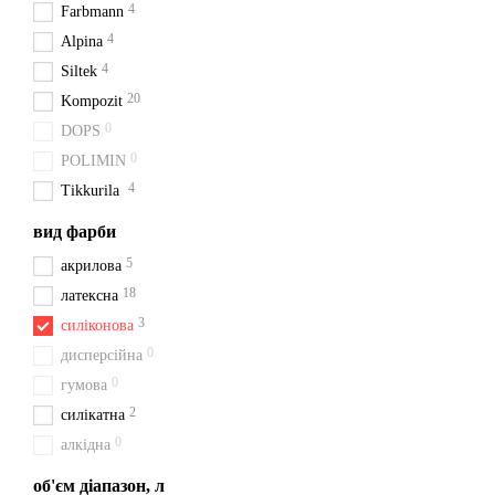
4
Farbmann
4
Alpina
4
Siltek
20
Kompozit
0
DOPS
0
POLIMIN
4
Tikkurila
вид фарби
5
акрилова
18
латексна
3
силіконова
0
дисперсійна
0
гумова
2
силікатна
0
алкідна
об'єм діапазон, л