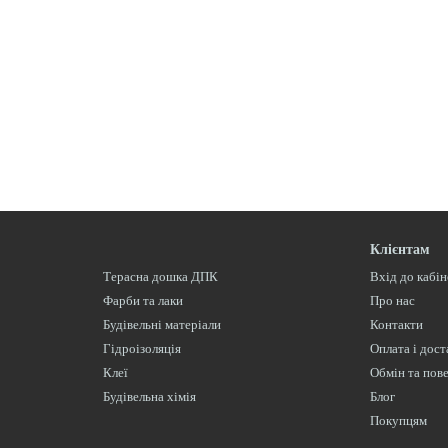
Клієнтам
Терасна дошка ДПК
Вхід до кабі
Фарби та лаки
Про нас
Будівельні матеріали
Контакти
Гідроізоляція
Оплата і дост
Клеї
Обмін та пов
Будівельна хімія
Блог
Покупцям