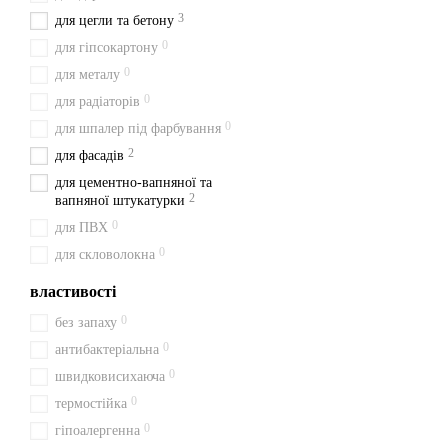
3
для цегли та бетону
0
для гіпсокартону
0
для металу
0
для радіаторів
0
для шпалер під фарбування
2
для фасадів
для цементно-вапняної та
2
вапняної штукатурки
0
для ПВХ
0
для скловолокна
властивості
0
без запаху
0
антибактеріальна
0
швидковисихаюча
0
термостійка
0
гіпоалергенна