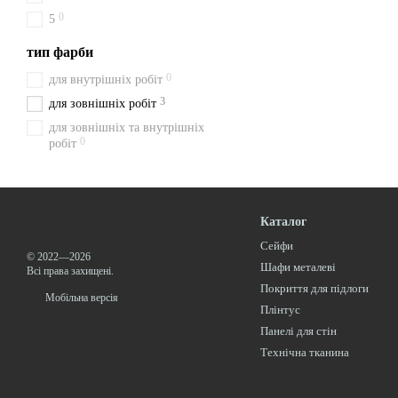
0
5
тип фарби
0
для внутрішніх робіт
3
для зовнішніх робіт
для зовнішніх та внутрішніх
0
робіт
Каталог
Сейфи
© 2022—2026
Шафи металеві
Всі права захищені.
Покриття для підлоги
Мобільна версія
Плінтус
Панелі для стін
Технічна тканина