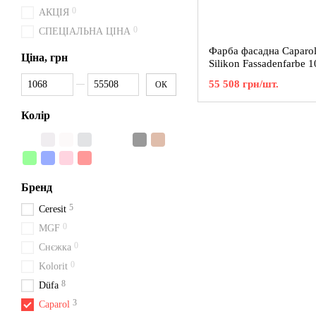
0
АКЦІЯ
0
СПЕЦІАЛЬНА ЦІНА
Фарба фасадна Caparol
Ціна, грн
Silikon Fassadenfarbe 1
Від Ціна, грн
До Ціна, грн
55 508 грн/шт.
ОК
Колір
Бренд
5
Ceresit
0
MGF
0
Снєжка
0
Kolorit
8
Düfa
3
Caparol