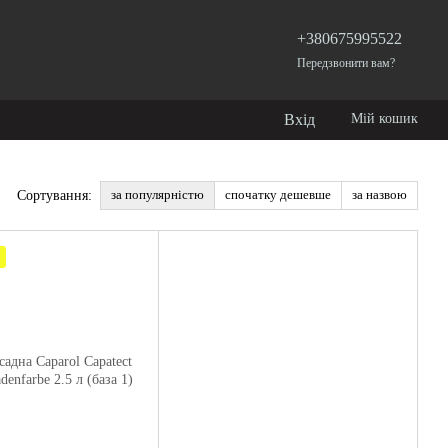
+380675995522
Передзвонити вам?
Вхід
Мій кошик
за популярністю
спочатку дешевше
за назвою
Сортування: