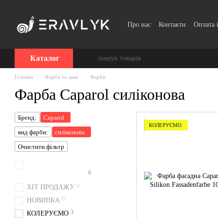
Перейти до основного контенту
Про нас
Контакти
Оплата 
Каталог
Головна
Фарби та лаки
Фарби
Фарба Caparol силіконова
Бренд:
Caparol
КОЛЕРУЄМО
вид фарби:
силіконова
Очистити фільтр
0
Колоруємо безкоштовно
0
ХІТ ПРОДАЖУ
0
НОВИНКА
3
КОЛЕРУЄМО