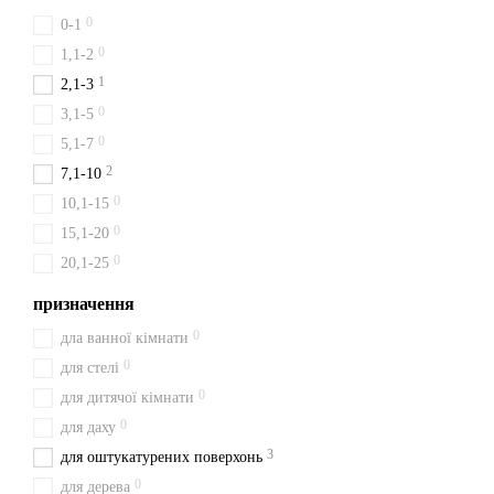
0
0-1
0
1,1-2
1
2,1-3
0
3,1-5
0
5,1-7
2
7,1-10
0
10,1-15
0
15,1-20
0
20,1-25
призначення
0
дла ванної кімнати
0
для стелі
0
для дитячої кімнати
0
для даху
3
для оштукатурених поверхонь
0
для дерева