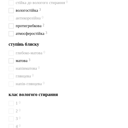
0
стійка до вологого стирання
3
вологостійка
0
антикорозійна
2
протигрибкова
3
атмосферостійка
ступінь блиску
0
глибоко-матова
3
матова
0
напівматова
0
глянцева
0
напів-глянцева
клас вологого стирання
0
1
0
2
0
3
0
4