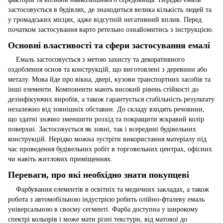
застосовується в будівлях, де знаходиться велика кількість людей та
у громадських місцях, адже відсутній негативний вплив. Перед
початком застосування варто ретельно ознайомитись з інструкцією.
Основні властивості та сфери застосування емалі
Емаль застосовується з метою захисту та декоративного
оздоблення основ та конструкцій, що виготовлені з деревини або
металу. Мова йде про вікна, двері, кузови транспортних засобів та
інші елементи. Компоненти мають високий рівень стійкості до
дезінфікуючих виробів, а також гарантується стабільність результату
незалежно від зовнішніх обставин. До складу входять речовини,
що здатні значно зменшити розхід та покращити яскравий колір
поверхні. Застосовується як зовні, так і всередині будівельних
конструкцій. Нерідко можна зустріти використання матеріалу під
час проведення будівельних робіт в торговельних центрах, офісних
чи навіть житлових приміщеннях.
Переваги, про які необхідно знати покупцеві
Фарбування елементів в освітніх та медичних закладах, а також
робота з автомобільною індустрією робить олійно-фталеву емаль
універсальною в своєму сегменті. Фарба доступна у широкому
спектрі кольорів і може мати різні текстури, від матової до