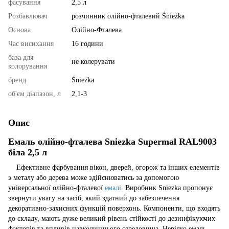
фасування
2,5 л
Розбавлювач
розчинник олійно-фталевий Śnieżka
Основа
Олійно-Фталева
Час висихання
16 години
база для
не колерувати
колорування
бренд
Śnieżka
об'єм діапазон, л
2,1-3
Опис
Емаль олійно-фталева Sniezka Supermal RAL9003
біла 2,5 л
Ефективне фарбування вікон, дверей, огорож та інших елементів
з металу або дерева може здійснюватись за допомогою
універсальної олійно-фталевої
емалі
. Виробник Sniezka пропонує
звернути увагу на засіб, який здатний до забезпечення
декоративно-захисних функцій поверхонь. Компоненти, що входять
до складу, мають дуже великий рівень стійкості до дезинфікуючих
факторів та впливів навколишнього середовища. Нерідко емаль