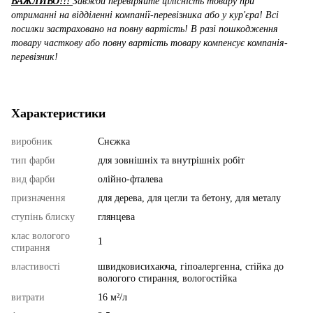
ВАЖЛИВО!!!
Завжди перевіряйте цілісність товару при
отриманні на відділенні компанії-перевізника або у кур'єра! Всі
посилки застраховано на повну вартість! В разі пошкодження
товару часткову або повну вартість товару компенсує компанія-
перевізник!
Характеристики
виробник
Снєжка
тип фарби
для зовнішніх та внутрішніх робіт
вид фарби
олійно-фталева
призначення
для дерева, для цегли та бетону, для металу
ступінь блиску
глянцева
клас вологого
1
стирання
властивості
швидковисихаюча, гіпоалергенна, стійка до
вологого стирання, вологостійка
витрати
16 м²/л