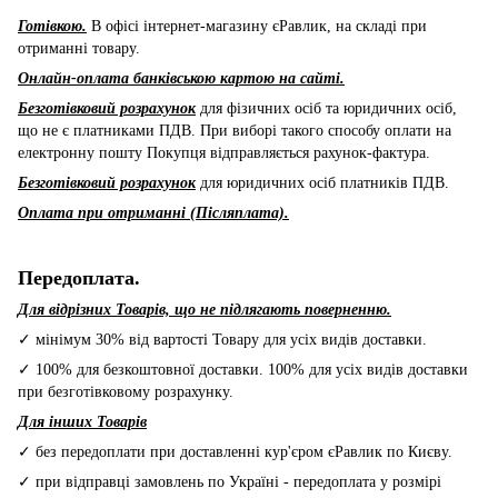
Готівкою.
В офісі інтернет-магазину єРавлик, на складі при
отриманні товару.
Онлайн-оплата банківською картою на сайті.
Безготівковий розрахунок
для фізичних осіб та юридичних осіб,
що не є платниками ПДВ. При виборі такого способу оплати на
електронну пошту Покупця відправляється рахунок-фактура.
Безготівковий розрахунок
для юридичних осіб платників ПДВ.
Оплата при отриманні (Післяплата).
Передоплата.
Для відрізних Товарів, що не підлягають поверненню.
✓ мінімум 30% від вартості Товару для усіх видів доставки.
✓ 100% для безкоштовної доставки. 100% для усіх видів доставки
при безготівковому розрахунку.
Для інших Товарів
✓ без передоплати при доставленні кур'єром єРавлик по Києву.
✓ при відправці замовлень по Україні - передоплата у розмірі