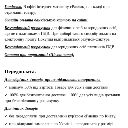
Готівкою.
В офісі інтернет-магазину єРавлик, на складі при
отриманні товару.
Онлайн-оплата банківською картою на сайті.
Безготівковий розрахунок
для фізичних осіб та юридичних осіб,
що не є платниками ПДВ. При виборі такого способу оплати на
електронну пошту Покупця відправляється рахунок-фактура.
Безготівковий розрахунок
для юридичних осіб платників ПДВ.
Оплата при отриманні (Післяплата).
Передоплата.
Для відрізних Товарів, що не підлягають поверненню.
✓ мінімум 30% від вартості Товару для усіх видів доставки.
✓ 100% для безкоштовної доставки. 100% для усіх видів доставки
при безготівковому розрахунку.
Для інших Товарів
✓ без передоплати при доставленні кур'єром єРавлик по Києву.
✓ при відправці замовлень по Україні - передоплата у розмірі