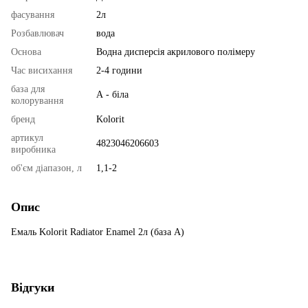
фасування
2л
Розбавлювач
вода
Основа
Водна дисперсія акрилового полімеру
Час висихання
2-4 години
база для
А - біла
колорування
бренд
Kolorit
артикул
4823046206603
виробника
об'єм діапазон, л
1,1-2
Опис
Емаль Kolorit Radiator Enamel 2л (база A)
Відгуки