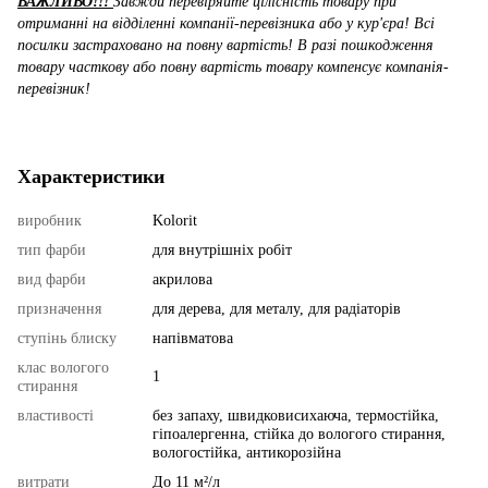
ВАЖЛИВО!!!
Завжди перевіряйте цілісність товару при
отриманні на відділенні компанії-перевізника або у кур'єра! Всі
посилки застраховано на повну вартість! В разі пошкодження
товару часткову або повну вартість товару компенсує компанія-
перевізник!
Характеристики
виробник
Kolorit
тип фарби
для внутрішніх робіт
вид фарби
акрилова
призначення
для дерева, для металу, для радіаторів
ступінь блиску
напівматова
клас вологого
1
стирання
властивості
без запаху, швидковисихаюча, термостійка,
гіпоалергенна, стійка до вологого стирання,
вологостійка, антикорозійна
витрати
До 11 м²/л