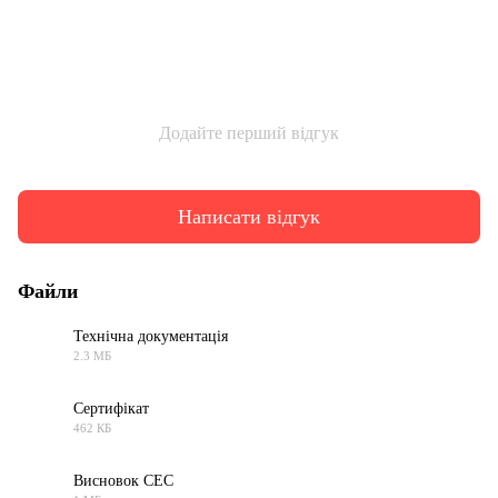
Додайте перший відгук
Написати відгук
Файли
Технічна документація
2.3 МБ
PDF
Сертифікат
462 КБ
PDF
Висновок СЕС