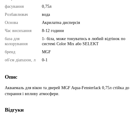
фасування
0,75л
Розбавлювач
вода
Основа
Акрилатна дисперсія
Час висихання
8-12 години
база для
1- біла, може тонуватись в любий відтінок по
колорування
системі Color Mix або SELEKT
бренд
MGF
об'єм діапазон, л
0-1
Опис
Акваемаль для вікон та дверей MGF Aqua-Fensterlack 0,75л стійка до
стирання і впливу атмосфери.
Відгуки