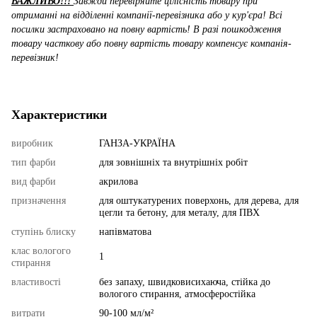
ВАЖЛИВО!!!
Завжди перевіряйте цілісність товару при
отриманні на відділенні компанії-перевізника або у кур'єра! Всі
посилки застраховано на повну вартість! В разі пошкодження
товару часткову або повну вартість товару компенсує компанія-
перевізник!
Характеристики
виробник
ГАНЗА-УКРАЇНА
тип фарби
для зовнішніх та внутрішніх робіт
вид фарби
акрилова
призначення
для оштукатурених поверхонь, для дерева, для
цегли та бетону, для металу, для ПВХ
ступінь блиску
напівматова
клас вологого
1
стирання
властивості
без запаху, швидковисихаюча, стійка до
вологого стирання, атмосферостійка
витрати
90-100 мл/м²