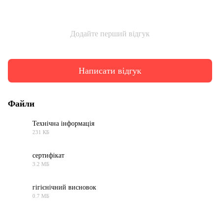
Додайте перший відгук
Написати відгук
Файли
Технічна інформація
231 КБ
PDF
сертифікат
3.2 МБ
PNG
гігієнічний висновок
0.7 МБ
PDF