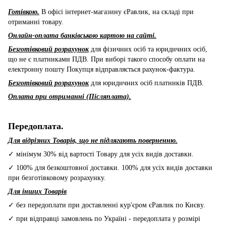
Готівкою.
В офісі інтернет-магазину єРавлик, на складі при
отриманні товару.
Онлайн-оплата банківською картою на сайті.
Безготівковий розрахунок
для фізичних осіб та юридичних осіб,
що не є платниками ПДВ. При виборі такого способу оплати на
електронну пошту Покупця відправляється рахунок-фактура.
Безготівковий розрахунок
для юридичних осіб платників ПДВ.
Оплата при отриманні (Післяплата).
Передоплата.
Для відрізних Товарів, що не підлягають поверненню.
✓ мінімум 30% від вартості Товару для усіх видів доставки.
✓ 100% для безкоштовної доставки. 100% для усіх видів доставки
при безготівковому розрахунку.
Для інших Товарів
✓ без передоплати при доставленні кур'єром єРавлик по Києву.
✓ при відправці замовлень по Україні - передоплата у розмірі