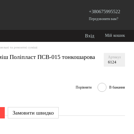
+380675995522
Передзвонити вам?
Вхід
Мій кошик
івельні та ремонтні суміші
міш Поліпласт ПСВ-015 тонкошарова
Артикул
6124
Порівняти
В бажання
Замовити швидко