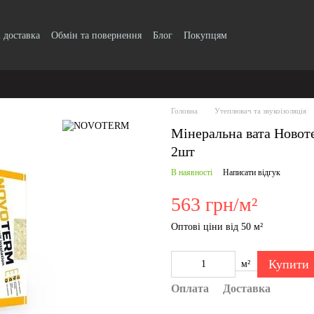
і доставка
Обмін та повернення
Блог
Покупцям
Головна
Утеплювач та звукоізоляція
Мінеральна вата Новот
2шт
В наявності
Написати відгук
563 грн/м²
Оптові ціни від 50 м²
Купити
м²
Оплата
Доставка