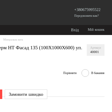
+380675995522
Передзвонити вам?
Вхід
Мій кошик
Мінеральна вата
ерм НТ Фасад 135 (100X1000X600) уп.
Артикул
40001
Порівняти
В бажання
Замовити швидко